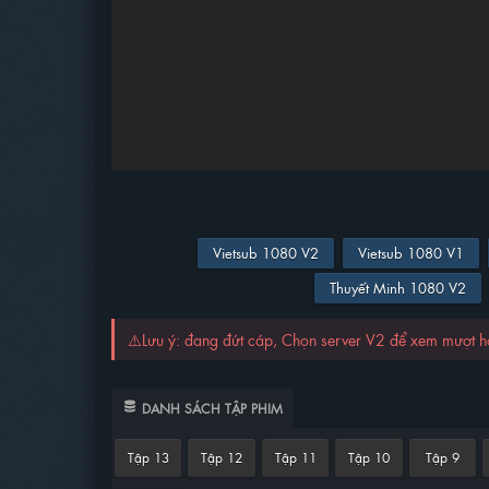
Vietsub 1080 V2
Vietsub 1080 V1
Thuyết Minh 1080 V2
⚠️Lưu ý: đang đứt cáp, Chọn server V2 để xem mượt 
DANH SÁCH TẬP PHIM
Tập 13
Tập 12
Tập 11
Tập 10
Tập 9