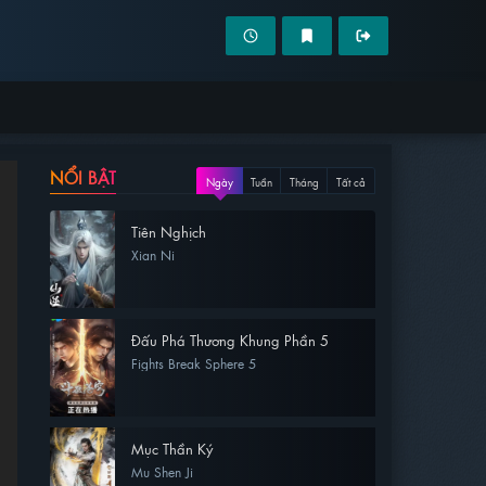
NỔI BẬT
Ngày
Tuần
Tháng
Tất cả
Tiên Nghịch
Xian Ni
Đấu Phá Thương Khung Phần 5
Fights Break Sphere 5
Mục Thần Ký
Mu Shen Ji