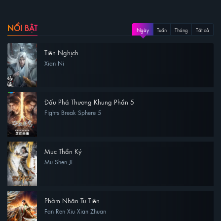
NỔI BẬT
Ngày
Tuần
Tháng
Tất cả
Tiên Nghịch
Xian Ni
Đấu Phá Thương Khung Phần 5
Fights Break Sphere 5
Mục Thần Ký
Mu Shen Ji
Phàm Nhân Tu Tiên
Fan Ren Xiu Xian Zhuan