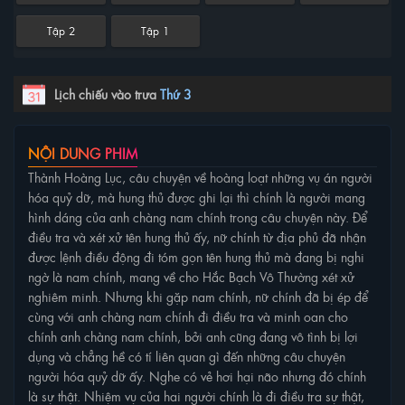
Tập 2
Tập 1
Lịch chiếu vào trưa
Thứ 3
NỘI DUNG PHIM
Thành Hoàng Lục, câu chuyện về hoàng loạt những vụ án người
hóa quỷ dữ, mà hung thủ được ghi lại thì chính là người mang
hình dáng của anh chàng nam chính trong câu chuyện này. Để
điều tra và xét xử tên hung thủ ấy, nữ chính từ địa phủ đã nhận
được lệnh điều động đi tóm gọn tên hung thủ mà đang bị nghi
ngờ là nam chính, mang về cho Hắc Bạch Vô Thường xét xử
nghiêm minh. Nhưng khi gặp nam chính, nữ chính đã bị ép để
cùng với anh chàng nam chính đi điều tra và minh oan cho
chính anh chàng nam chính, bởi anh cũng đang vô tình bị lợi
dụng và chẳng hề có tí liên quan gì đến những câu chuyện
người hóa quỷ dữ ấy. Nghe có vẻ hơi hại não nhưng đó chính
là sự thật. Nhiệm vụ của hai người chính là đi điều tra sự thật,