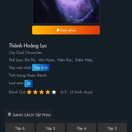
Xem phim
Thành Hoàng Lục
City God Chronicles
Thể Loại:
Đô Thị
,
Hài Hước
,
Hiện Đại
,
Kiếm Hiệp
Tập mới nhất:
Tập 6/6
Tình trạng:
Hoàn thành
Lượt xem:
2K
Đánh Giá:
4/5 - (3 bình chọn)
DANH SÁCH TẬP PHIM
Tập 6
Tập 5
Tập 4
Tập 3