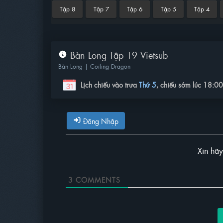
Tập 8
Tập 7
Tập 6
Tập 5
Tập 4
Bàn Long Tập 19 Vietsub
Bàn Long | Coiling Dragon
Lịch chiếu vào trưa
Thứ 5
, chiếu sớm lúc 18:0
Đăng Nhập
Xin hã
3
COMMENTS