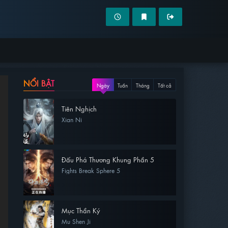
NỔI BẬT
Ngày
Tuần
Tháng
Tất cả
Tiên Nghịch
Xian Ni
Đấu Phá Thương Khung Phần 5
Fights Break Sphere 5
Mục Thần Ký
Mu Shen Ji