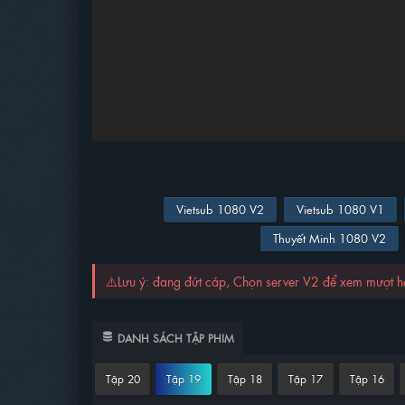
Vietsub 1080 V2
Vietsub 1080 V1
Thuyết Minh 1080 V2
⚠️Lưu ý: đang đứt cáp, Chọn server V2 để xem mượt 
DANH SÁCH TẬP PHIM
Tập 20
Tập 19
Tập 18
Tập 17
Tập 16