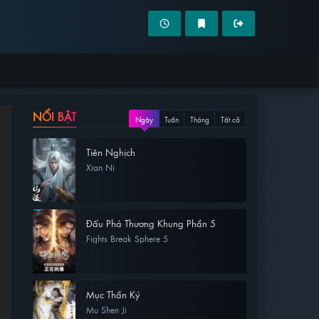
NỔI BẬT
Ngày
Tuần
Tháng
Tất cả
Tiên Nghịch
Xian Ni
Đấu Phá Thương Khung Phần 5
Fights Break Sphere 5
Mục Thần Ký
Mu Shen Ji