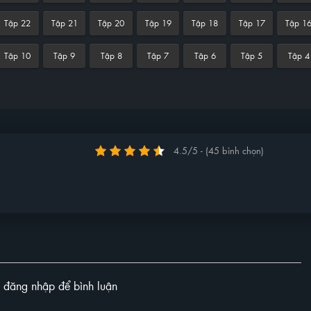
Tập 22
Tập 21
Tập 20
Tập 19
Tập 18
Tập 17
Tập 1
Tập 10
Tập 9
Tập 8
Tập 7
Tập 6
Tập 5
Tập 4
4.5/5 - (45 bình chọn)
y đăng nhập để bình luận