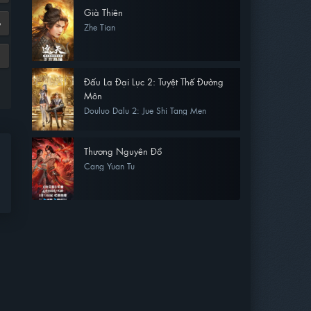
Già Thiên
6
Zhe Tian
Đấu La Đại Lục 2: Tuyệt Thế Đường
Môn
Douluo Dalu 2: Jue Shi Tang Men
Thương Nguyên Đồ
Cang Yuan Tu