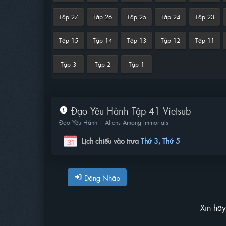
Tập 27
Tập 26
Tập 25
Tập 24
Tập 23
Tập 15
Tập 14
Tập 13
Tập 12
Tập 11
Tập 3
Tập 2
Tập 1
Đạo Yêu Hành Tập 41 Vietsub
Đạo Yêu Hành | Aliens Among Immortals
Lịch chiếu vào trưa
Thứ 3, Thứ 5
Đăng Nhập
Xin hã