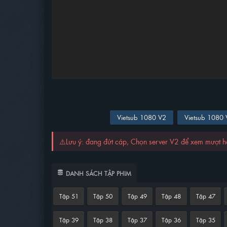
Vietsub 1080 V2
Vietsub 1080
⚠️Lưu ý: đang đứt cáp, Chọn server V2 để xem mượt 
DANH SÁCH TẬP PHIM
Tập 51
Tập 50
Tập 49
Tập 48
Tập 47
Tập 39
Tập 38
Tập 37
Tập 36
Tập 35