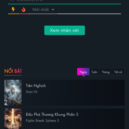
Mới nhất
Xem nhận xét
NỔI BẬT
Ngày
Tuần
Tháng
Tất cả
Tiên Nghịch
Xian Ni
Đấu Phá Thương Khung Phần 5
Fights Break Sphere 5