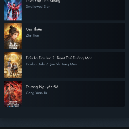
Thôn Phệ Tinh Không
Swallowed Star
Già Thiên
Zhe Tian
Đấu La Đại Lục 2: Tuyệt Thế Đường Môn
Douluo Dalu 2: Jue Shi Tang Men
Thương Nguyên Đồ
Cang Yuan Tu