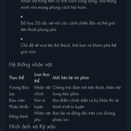
Nhân vật trung tâm có tính cách sống động, vừa thông
minh vừa mang phong cách hài hước.
Đồ họa 3D sắc nét với các cảnh chiến đấu và thế giới
tiên thuật phong phú.
Chủ đề về vượt lên thử thách, tình bạn và khám phá thế
giới mới.
Hệ thống nhân vật
Loại thực
Thực thể
Mối liên hệ với phim
thể
Vương Bảo
Nhân vật
Chàng trai đam mê tiên thuật, nhân vật
Lạc
chính
trung tâm phim
Đạo viện
Nơi tu
Địa điểm chính diễn ra kỳ khảo thí và
Phiêu Miểu
luyện
hành trình tu luyện
Nhân vật
Bạn bè và đồng đội trên con đường
Đồng hành
phụ
phiêu lưu
Hình ảnh và Kỹ xảo