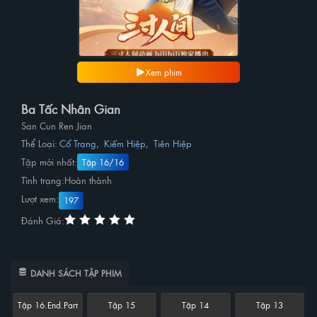
Xem phim
Ba Tấc Nhân Gian
San Cun Ren Jian
Thể Loại:
Cổ Trang
,
Kiếm Hiệp
,
Tiên Hiệp
Tập mới nhất:
Tập 16/16
Tình trạng:
Hoàn thành
Lượt xem:
197
Đánh Giá:
DANH SÁCH TẬP PHIM
Tập 16.End.Part
Tập 15
Tập 14
Tập 13