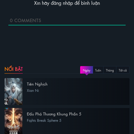
Xin hãy đăng nhập để bình luận
0
COMMENTS
NỔI BẬT
Ngày
Tuần
Tháng
Tất cả
Tiên Nghịch
Xian Ni
Đấu Phá Thương Khung Phần 5
Fights Break Sphere 5