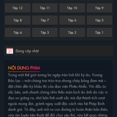
Tập 12
Tập 11
Tập 10
Tập 9
Tập 8
Tập 7
Tập 6
Tập 5
Tập 4
Tập 3
Tập 2
Tập 1
Đang cập nhật
NỘI DUNG PHIM
Trong một thế giới tương lai ngập tràn linh khí kỳ ảo, Vương
Bảo Lạc – một chàng trai tròn trịa nhưng cháy bỏng đam mê –
đặt chân đến kỳ khảo thí của đạo viện Phiêu Miểu. Với đầu óc
sắc bén, anh nhanh chóng nhìn thấu màn kịch ảo ảnh do các vị
đạo sư giăng ra, nhờ bản lĩnh xuất sắc mà đạt thành tích vượt
ngoài mong đợi, giành ngay suất đặc cách vào hệ Pháp Binh
danh giá. Từ đây, anh mở ra con đường tự hoàn thiện bản thân,
vừa rèn luyện tiên thuật để đối chọi yêu thú, vừa kết giao những