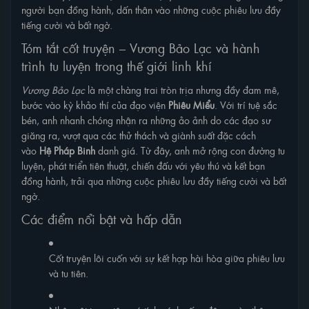
người bạn đồng hành, dấn thân vào những cuộc phiêu lưu đầy
tiếng cười và bất ngờ.
Tóm tắt cốt truyện – Vương Bảo Lạc và hành
trình tu luyện trong thế giới linh khí
Vương Bảo Lạc
là một chàng trai tròn trịa nhưng đầy đam mê,
bước vào kỳ khảo thí của đạo viện
Phiêu Miểu
. Với trí tuệ sắc
bén, anh nhanh chóng nhận ra những ảo ảnh do các đạo sư
giăng ra, vượt qua các thử thách và giành suất đặc cách
vào
Hệ Pháp Binh
danh giá. Từ đây, anh mở rộng con đường tu
luyện, phát triển tiên thuật, chiến đấu với yêu thú và kết bạn
đồng hành, trải qua những cuộc phiêu lưu đầy tiếng cười và bất
ngờ.
Các điểm nổi bật và hấp dẫn
Cốt truyện lôi cuốn với sự kết hợp hài hòa giữa phiêu lưu
và tu tiên.