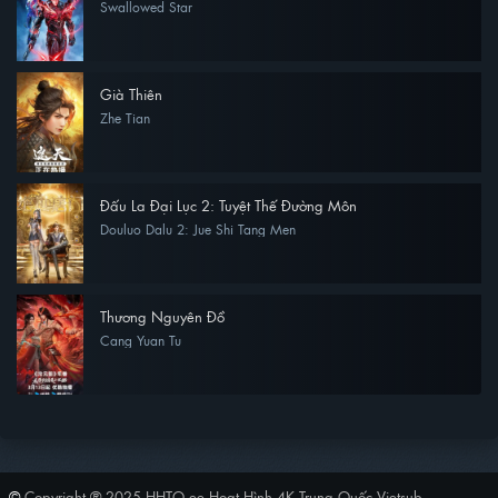
Swallowed Star
Già Thiên
Zhe Tian
Đấu La Đại Lục 2: Tuyệt Thế Đường Môn
Douluo Dalu 2: Jue Shi Tang Men
Thương Nguyên Đồ
Cang Yuan Tu
©
Copyright ® 2025
HHTQ.ee Hoạt Hình 4K Trung Quốc Vietsub