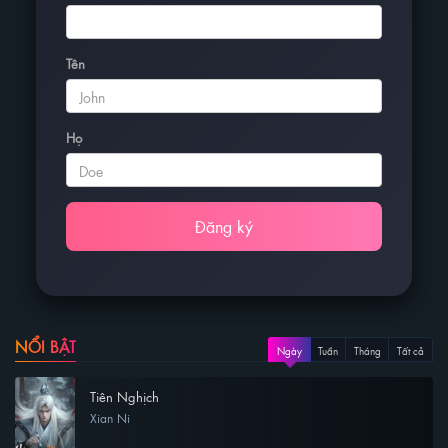
Tên
Họ
Đăng ký
NỔI BẬT
Ngày
Tuần
Tháng
Tất cả
Tiên Nghịch
Xian Ni