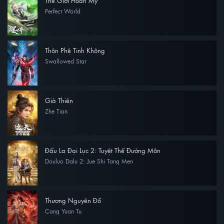
Thế Giới Hoàn Mỹ
Perfect World
Thôn Phệ Tinh Không
Swallowed Star
Già Thiên
Zhe Tian
Đấu La Đại Lục 2: Tuyệt Thế Đường Môn
Douluo Dalu 2: Jue Shi Tang Men
Thương Nguyên Đồ
Cang Yuan Tu