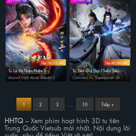
25 Phút/Tập
10 Phút/Tập
Tập 16/16 [4K]
Tập 40/40 [4K]
Tu La Võ Thần Phần 2
Tu Tiên Giả Đại Chiến Siêu
Năng Lực 3D
Martial God Asura Season 2
Cultivator vs. Superpower 3D
1
2
3
…
10
Tiếp »
HHTQ
– Xem phim hoạt hình 3D tu tiên
Trung Quốc Vietsub mới nhất. Nội dung lôi
cuốn, phụ đề tiếng Việt rõ nét!