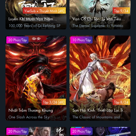
VietSub + Thuyết Minh [4K]
Tập 9/34
Luyện Khí Mười Vạn Năm
Vạn Cổ Chí Tôn: Lý Vân Tiêu
OVA: Dương Cực Thiên Hạ
Truyện
100,000 Years of Qi Refining SP
The Eternal Supreme: Li Yunxiao
20 Phút/Tập
10 Phút/Tập
Tập 3/26 [4K]
Tập 8/24
Nhất Trảm Thương Khung
Sơn Hải Kinh: Thiết Lập Lại Trật
Tự
One Slash Across the Sky
The Classic of Mountains and
Seas: Return to Order
20 Phút/Tập
20 Phút/Tập