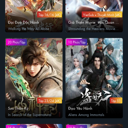
Tập 16/16 [4K]
VietSub + Thuyết Minh [4K]
Đại Đạo Độc Hành
Già Thiên Movie: Vác Quan Tài
Chiến Vương Đằng
Walking the Way All Alone
Shrounding the Heavens Movie:
Fighting Against Wang Teng with
Copper Coffin
20 Phút/Tập
10 Phút/Tập
Tập 23/24 [4K]
Tập 51
Sưu Thần Ký
Đạo Yêu Hành
In Search of the Supernatural
Aliens Among Immortals