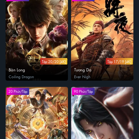
Tập 20/20 [4K]
Tập 17/19 [4K]
Bàn Long
Tương Dạ
Coiling Dragon
Ever Nigh
20 Phút/Tập
90 Phút/Tập