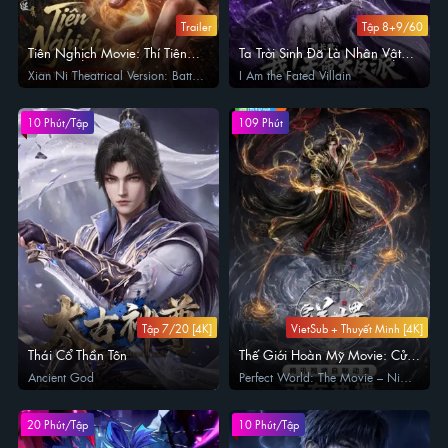
Trailer
Tập 8+9/60
Tiên Nghịch Movie: Thí Tiên
Ta Trời Sinh Đã Là Nhân Vật
Chi Chiến
Phản Diện
Xian Ni Theatrical Version: Battle
I Am the Fated Villain
of Immortal Slaying
10 Phút/Tập
109 Phút
Tập 7/20 [4K]
VietSub + Thuyết Minh [4K]
Thái Cổ Thần Tôn
Thế Giới Hoàn Mỹ Movie: Cửu
Kiếp Phần Thiên
Ancient God
Perfect World: The Movie – Nine
Tribulations Burning the Heavens
20 Phút/Tập
10 Phút/Tập