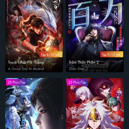
Tập 6/30 [4K]
Tập 9/15 [4K]
Trạch Nhật Phi Thăng
Trảm Thần Phần 2
A Good Day to Ascend
Zhan Shen 2
20 Phút/Tập
25 Phút/Tập