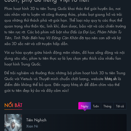
Phim hoạt hình 3D tu tiên Trung Quốc khai thác thế giới huyền ảo, nơi
các nhân vật tu luyện võ công thượng thừa, phiêu bạt giang hồ và trải
qua những thử thách phá vỡ giới hạn. Thể loại này quy tụ các thực thể
quan trọng như thần tộc, linh khí, đan dược, bảo vật và các chiến trường
tu tiên rực rỡ. Các bộ phim nổi bật như
Đấu La Đại Lục
,
Phàm Nhân Tu
Tiên
,
Tinh Thần Biến
hay
Vũ Động Càn Khôn
đã tạo nên cơn sốt với kỹ
xảo 3D sắc nét và cốt truyện hấp dẫn.
Với sự hòa quyện giữa hành động mãn nhãn, đồ họa sống động và nội
dung sâu sắc, phim tu tiên thực sự là lựa chọn yêu thích của nhiều fan
hoạt hình Trung Quốc.
Để trải nghiệm và thưởng thức những bộ phim hoạt hình 3D tu tiên Trung
Quốc với Vietsub và Thuyết minh chuẩn chất lượng, website
hhtq.sh
là
điểm đến không thể bỏ qua. Đến ngay hhtq.sh để đắm chìm vào thế
giới tu tiên đẹp kỳ ảo và đầy cảm xúc!
NỔI BẬT
Ngày
Tuần
Tháng
Tất cả
Tiên Nghịch
Xian Ni