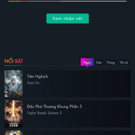
Xem nhận xét
NỔI BẬT
Ngày
Tuần
Tháng
Tất cả
Tiên Nghịch
Xian Ni
Đấu Phá Thương Khung Phần 5
Fights Break Sphere 5