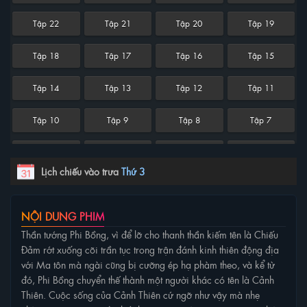
Tập 22
Tập 21
Tập 20
Tập 19
Tập 18
Tập 17
Tập 16
Tập 15
Tập 14
Tập 13
Tập 12
Tập 11
Tập 10
Tập 9
Tập 8
Tập 7
Tập 6
Tập 5
Tập 4
Tập 3
Lịch chiếu vào trưa
Thứ 3
Tập 2
Tập 1
NỘI DUNG PHIM
Thần tướng Phi Bồng, vì để lỡ cho thanh thần kiếm tên là Chiếu
Đảm rớt xuống cõi trần tục trong trận đánh kinh thiên động địa
với Ma tôn mà ngài cũng bị cưỡng ép hạ phàm theo, và kể từ
đó, Phi Bồng chuyển thế thành một người khác có tên là Cảnh
Thiên. Cuộc sống của Cảnh Thiên cứ ngỡ như vậy mà nhẹ