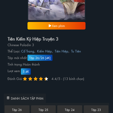
Xem phim
Tiên Kiếm Kỳ Hiệp Truyện 3
Chinese Paladin 3
Thể Loại:
Cổ Trang
,
Kiếm Hiệp
,
Tiên Hiệp
,
Tu Tiên
Tập mới nhất:
Tập 26/26 [4K]
Tình trạng:
Hoàn thành
Lượt xem:
5.4K
Đánh Giá:
4.4/5 - (13 bình chọn)
DANH SÁCH TẬP PHIM
Tập 26
Tập 25
Tập 24
Tập 23