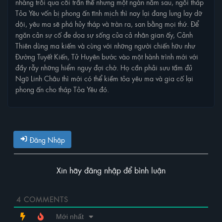
nhàng trôi qua cõi trần thế nhưng một ngàn năm sau, ngôi tháp
Tỏa Yêu vốn bị phong ấn tĩnh mịch thì nay lại đang lung lay dữ
dội, yêu ma sẽ phá hủy tháp và tràn ra, san bằng mọi thứ. Để
ngăn cản sự cố đe dọa sự sống của cả nhân gian ấy, Cảnh
Thiên dùng ma kiếm và cùng với những người chiến hữu như
Đường Tuyết Kiến, Tử Huyên bước vào một hành trình mới với
đầy rẫy những hiểm nguy đợi chờ. Họ cần phải sưu tầm đủ
Ngũ Linh Châu thì mới có thể kiềm tỏa yêu ma và gia cố lại
phong ấn cho tháp Tỏa Yêu đó.
Đăng Nhập
Xin hãy đăng nhập để bình luận
4
COMMENTS
Mới nhất