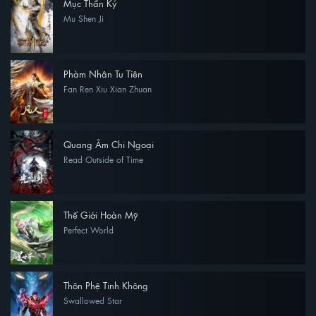
Mục Thần Ký
Mu Shen Ji
Phàm Nhân Tu Tiên
Fan Ren Xiu Xian Zhuan
Quang Âm Chi Ngoại
Read Outside of Time
Thế Giới Hoàn Mỹ
Perfect World
Thôn Phệ Tinh Không
Swallowed Star