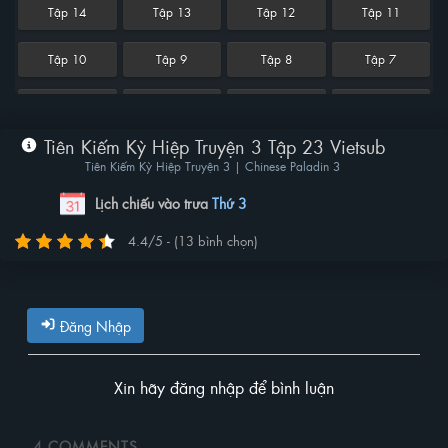
Tập 14
Tập 13
Tập 12
Tập 11
Tập 10
Tập 9
Tập 8
Tập 7
Tập 6
Tập 5
Tập 4
Tập 3
Tiên Kiếm Kỳ Hiệp Truyện 3 Tập 23 Vietsub
Tập 2
Tập 1
Tiên Kiếm Kỳ Hiệp Truyện 3 | Chinese Paladin 3
Lịch chiếu vào trưa
Thứ 3
4.4/5 - (13 bình chọn)
Đăng Nhập
Xin hãy đăng nhập để bình luận
4
COMMENTS