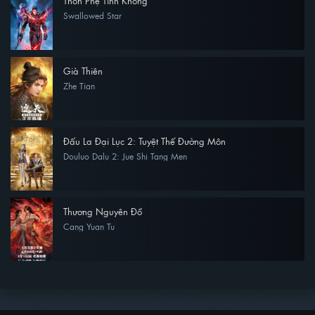
Thôn Phệ Tinh Không
Swallowed Star
Già Thiên
Zhe Tian
Đấu La Đại Lục 2: Tuyệt Thế Đường Môn
Douluo Dalu 2: Jue Shi Tang Men
Thương Nguyên Đồ
Cang Yuan Tu