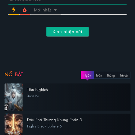
Mới nhất
Xem nhận xét
NỔI BẬT
Ngày
Tuần
Tháng
Tất cả
Tiên Nghịch
Xian Ni
Đấu Phá Thương Khung Phần 5
Fights Break Sphere 5