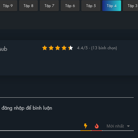
Tập 9
Tập 8
Tập 7
Tập 6
Tập 5
Tập 4
Tập 3
sub
4.4/5 - (13 bình chọn)
y đăng nhập để bình luận
Mới nhất