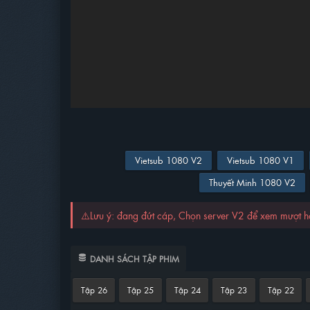
Vietsub 1080 V2
Vietsub 1080 V1
Thuyết Minh 1080 V2
⚠️Lưu ý: đang đứt cáp, Chọn server V2 để xem mượt 
DANH SÁCH TẬP PHIM
Tập 26
Tập 25
Tập 24
Tập 23
Tập 22