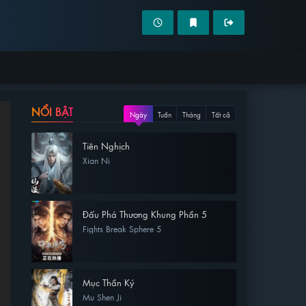
NỔI BẬT
Ngày
Tuần
Tháng
Tất cả
Tiên Nghịch
Xian Ni
Đấu Phá Thương Khung Phần 5
Fights Break Sphere 5
Mục Thần Ký
Mu Shen Ji