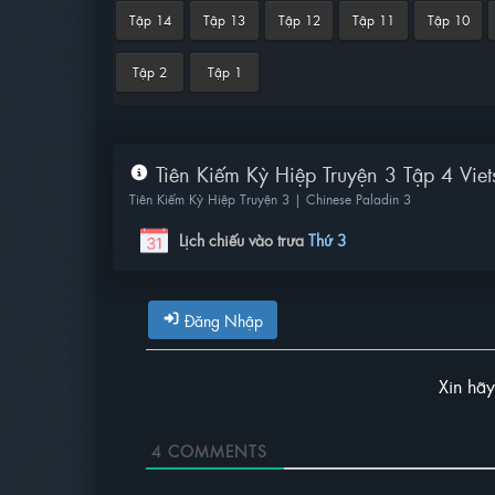
Tập 14
Tập 13
Tập 12
Tập 11
Tập 10
Tập 2
Tập 1
Tiên Kiếm Kỳ Hiệp Truyện 3 Tập 4 Viet
Tiên Kiếm Kỳ Hiệp Truyện 3 | Chinese Paladin 3
Lịch chiếu vào trưa
Thứ 3
Đăng Nhập
Xin hã
4
COMMENTS