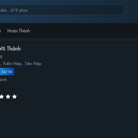
i
Hoàn Thành
Võ Thánh
ng
g
,
Kiếm Hiệp
,
Tiên Hiệp
 16/16
hành