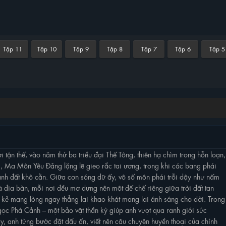
Tập 11
Tập 10
Tập 9
Tập 8
Tập 7
Tập 6
Tập 5
tận thế, vào năm thứ ba triều đại Thế Tông, thiên hạ chìm trong hỗn loạn,
, Ma Môn Yêu Đảng lặng lẽ gieo rắc tai ương, trong khi các bang phái
mảnh đất khô cằn. Giữa cơn sóng dữ ấy, vô số môn phái trỗi dậy như nấm
à địa bàn, mỗi nơi đều mơ dựng nên một đế chế riêng giữa trời đất tan
 kẻ mang lòng ngay thẳng lại khao khát mang lại ánh sáng cho đời. Trong
ọc Phá Cảnh – một bảo vật thần kỳ giúp anh vượt qua ranh giới sức
y, anh từng bước đặt dấu ấn, viết nên câu chuyện huyền thoại của chính