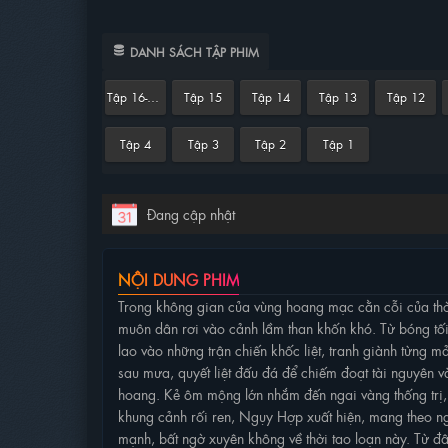
DANH SÁCH TẬP PHIM
Tập 16-End
Tập 15
Tập 14
Tập 13
Tập 12
Tập 4
Tập 3
Tập 2
Tập 1
Đang cập nhật
NỘI DUNG PHIM
Trong không gian của vùng hoang mạc cằn cỗi của thời 
muôn dân rơi vào cảnh lầm than khốn khó. Từ bóng tối
lao vào những trận chiến khốc liệt, tranh giành từng 
sau mưa, quyết liệt đấu đá để chiếm đoạt tài nguyên v
hoang. Kẻ ôm mộng lớn nhắm đến ngai vàng thống trị,
khung cảnh rối ren, Ngụy Hợp xuất hiện, mang theo ng
mạnh, bất ngờ xuyên không về thời tao loạn này. Từ đâ