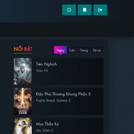
NỔI BẬT
Ngày
Tuần
Tháng
Tất cả
Tiên Nghịch
Xian Ni
Đấu Phá Thương Khung Phần 5
Fights Break Sphere 5
Mục Thần Ký
Mu Shen Ji