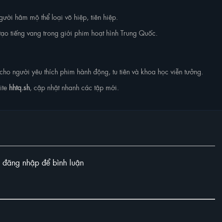
ười hâm mộ thể loại võ hiệp, tiên hiệp.
tạo tiếng vang trong giới phim hoạt hình Trung Quốc.
cho người yêu thích phim hành động, tu tiên và khoa học viễn tưởng.
ite
hhtq.sh
, cập nhật nhanh các tập mới.
y đăng nhập để bình luận