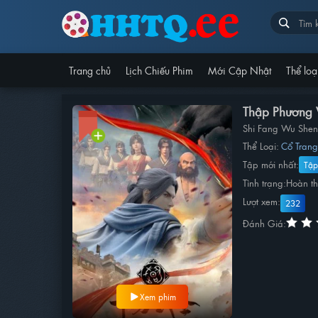
Trang chủ
Lịch Chiếu Phim
Mới Cập Nhật
Thể loạ
Thập Phương 
Shi Fang Wu She
Thể Loại:
Cổ Tran
Tập mới nhất:
Tập
Tình trạng:
Hoàn t
Lượt xem:
232
Đánh Giá:
Xem phim