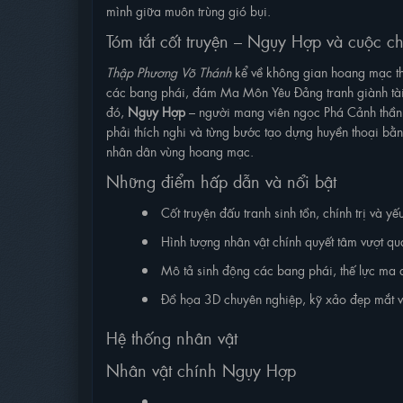
mình giữa muôn trùng gió bụi.
Tóm tắt cốt truyện – Ngụy Hợp và cuộc ch
Thập Phương Võ Thánh
kể về không gian hoang mạc thời
các bang phái, đám Ma Môn Yêu Đảng tranh giành tài n
đó,
Ngụy Hợp
– người mang viên ngọc Phá Cảnh thần k
phải thích nghi và từng bước tạo dựng huyền thoại bằn
nhân dân vùng hoang mạc.
Những điểm hấp dẫn và nổi bật
Cốt truyện đấu tranh sinh tồn, chính trị và y
Hình tượng nhân vật chính quyết tâm vượt qu
Mô tả sinh động các bang phái, thế lực ma 
Đồ họa 3D chuyên nghiệp, kỹ xảo đẹp mắt v
Hệ thống nhân vật
Nhân vật chính Ngụy Hợp