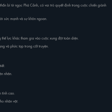
ần bí từ ngọc Phá Cảnh, có vai trò quyết định trong cuộc chiến giành
 với sức mạnh và sự khôn ngoan.
hế lực khác tham gia vào cuộc xung đột toàn diện.
ng và phức tạp trong cốt truyện.
iết.
ãn nhãn.
 tính cao.
ho nhân vật.