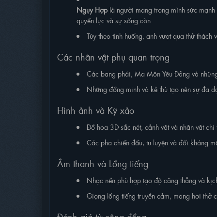
Ngụy Hợp
là người mang trong mình sức mạnh th
quyền lực và sự sống còn.
Tùy theo tình huống, anh vượt qua thử thách
Các nhân vật phụ quan trọng
Các bang phái, Ma Môn Yêu Đảng và những t
Những đồng minh và kẻ thù tạo nên sự đa dạ
Hình ảnh và Kỹ xảo
Đồ họa 3D sắc nét, cảnh vật và nhân vật chi t
Các pha chiến đấu, tu luyện và đối kháng m
Âm thanh và Lồng tiếng
Nhạc nền phù hợp tạo độ căng thẳng và kịch
Giọng lồng tiếng truyền cảm, mang hơi thở c
Đánh giá từ cộng đồng