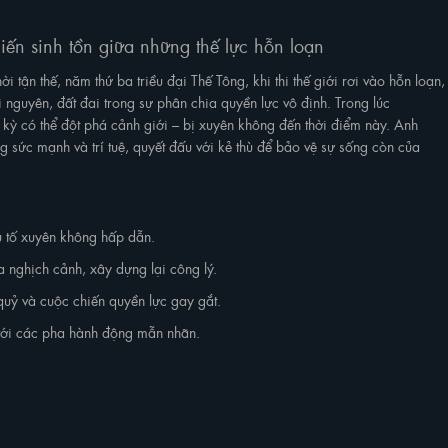
iến sinh tồn giữa những thế lực hỗn loạn
 tận thế, năm thứ ba triều đại Thế Tông, khi thi thế giới rơi vào hỗn loạn,
guyên, đất đai trong sự phân chia quyền lực vô định. Trong lúc
ỳ có thể đột phá cảnh giới – bị xuyên không đến thời điểm này. Anh
g sức mạnh và trí tuệ, quyết đấu với kẻ thù để bảo vệ sự sống còn của
ếu tố xuyên không hấp dẫn.
a nghịch cảnh, xây dựng lại công lý.
quỷ và cuộc chiến quyền lực gay gắt.
ới các pha hành động mẫn nhãn.