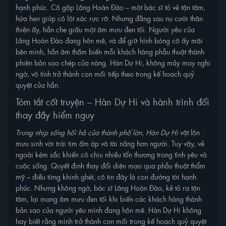
hạnh phúc. Cô gặp Lăng Hoàn Đào – một bác sĩ tỏ vẻ tận tâm,
hứa hẹn giúp cô lột xác rực rỡ. Nhưng đằng sau nụ cười thân
thiện ấy, hắn che giấu một âm mưu đen tối. Người yêu của
Lăng Hoàn Đào đang hôn mê, và để giữ hình bóng cô ấy mãi
bên mình, hắn âm thầm biến mỗi khách hàng phẫu thuật thành
phiên bản sao chép của nàng. Hàn Dự Hi, không mảy may nghi
ngờ, vô tình trở thành con mồi tiếp theo trong kế hoạch quỷ
quyệt của hắn.
Tóm tắt cốt truyện – Hàn Dự Hi và hành trình đổi
thay đầy hiểm nguy
Trong nhịp sống hối hả của thành phố lớn, Hàn Dự Hi
vật lộn
mưu sinh với trái tim ấm áp và tài năng hơn người. Tuy vậy, vẻ
ngoài kém sắc khiến cô chịu nhiều tổn thương trong tình yêu và
cuộc sống. Quyết định thay đổi diện mạo qua phẫu thuật thẩm
mỹ – điều từng khinh ghét, cô tin đây là con đường tới hạnh
phúc. Nhưng không ngờ, bác sĩ Lăng Hoàn Đào, kẻ tỏ ra tận
tâm, lại mang âm mưu đen tối khi biến các khách hàng thành
bản sao của người yêu mình đang hôn mê. Hàn Dự Hi không
hay biết rằng mình trở thành con mồi trong kế hoạch quỷ quyệt