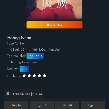
Xem phim
Hoang Nhan
Face On Lie
Thể Loại:
Đô Thị
,
Hài Hước
,
Hiện Đại
Tập mới nhất:
Tập 16/16
Tình trạng:
Hoàn thành
Lượt xem:
471
Đánh Giá:
DANH SÁCH TẬP PHIM
Tập 16
Tập 15
Tập 14
Tập 13