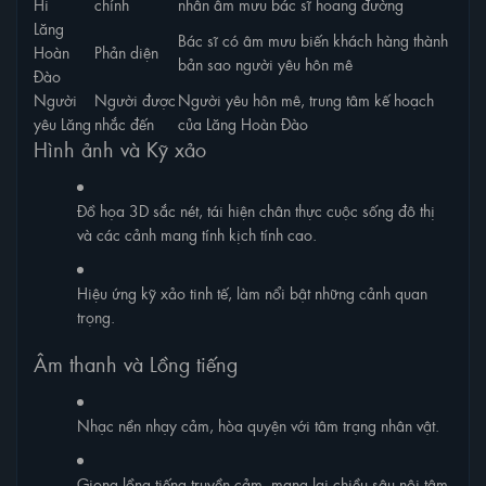
Hi
chính
nhân âm mưu bác sĩ hoang đường
Lăng
Bác sĩ có âm mưu biến khách hàng thành
Hoàn
Phản diện
bản sao người yêu hôn mê
Đào
Người
Người được
Người yêu hôn mê, trung tâm kế hoạch
yêu Lăng
nhắc đến
của Lăng Hoàn Đào
Hình ảnh và Kỹ xảo
Đồ họa 3D sắc nét, tái hiện chân thực cuộc sống đô thị
và các cảnh mang tính kịch tính cao.
Hiệu ứng kỹ xảo tinh tế, làm nổi bật những cảnh quan
trọng.
Âm thanh và Lồng tiếng
Nhạc nền nhạy cảm, hòa quyện với tâm trạng nhân vật.
Giọng lồng tiếng truyền cảm, mang lại chiều sâu nội tâm