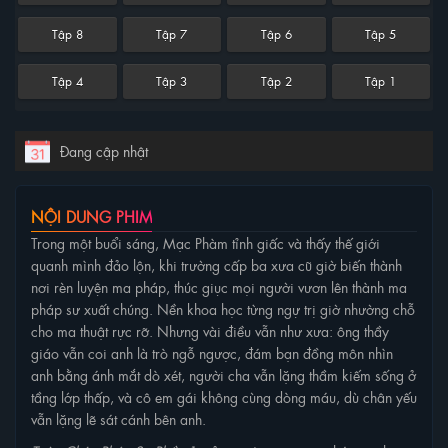
Tập 8
Tập 7
Tập 6
Tập 5
Tập 4
Tập 3
Tập 2
Tập 1
Đang cập nhật
NỘI DUNG PHIM
Trong một buổi sáng, Mạc Phàm tỉnh giấc và thấy thế giới
quanh mình đảo lộn, khi trường cấp ba xưa cũ giờ biến thành
nơi rèn luyện ma pháp, thúc giục mọi người vươn lên thành ma
pháp sư xuất chúng. Nền khoa học từng ngự trị giờ nhường chỗ
cho ma thuật rực rỡ. Nhưng vài điều vẫn như xưa: ông thầy
giáo vẫn coi anh là trò ngỗ ngược, đám bạn đồng môn nhìn
anh bằng ánh mắt dò xét, người cha vẫn lặng thầm kiếm sống ở
tầng lớp thấp, và cô em gái không cùng dòng máu, dù chân yếu
vẫn lặng lẽ sát cánh bên anh.