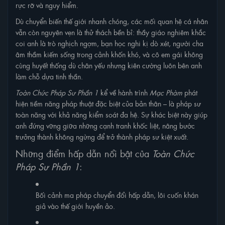
rực rỡ và nguy hiểm.
Dù chuyển biến thế giới nhanh chóng, các mối quan hệ cá nhân
vẫn còn nguyên vẹn là thử thách bền bỉ: thầy giáo nghiêm khắc
coi anh là trò nghịch ngợm, bạn học nghi kị dò xét, người cha
âm thầm kiếm sống trong cảnh khốn khó, và cô em gái không
cùng huyết thống dù chân yếu nhưng kiên cường luôn bên anh
làm chỗ dựa tinh thần.
Toàn Chức Pháp Sư Phần 1
kể về hành trình
Mạc Phàm
phát
hiện tiềm năng pháp thuật đặc biệt của bản thân – là pháp sư
toàn năng với khả năng kiểm soát đa hệ. Sự khác biệt này giúp
anh đứng vững giữa những cạnh tranh khốc liệt, nâng bước
trưởng thành không ngừng để trở thành pháp sư kiệt xuất.
Những điểm hấp dẫn nổi bật của
Toàn Chức
Pháp Sư Phần 1
:
Bối cảnh ma pháp chuyển đổi hấp dẫn, lôi cuốn khán
giả vào thế giới huyền ảo.