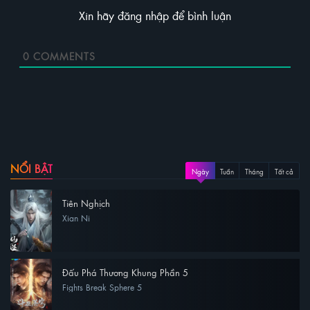
Xin hãy đăng nhập để bình luận
0
COMMENTS
NỔI BẬT
Ngày
Tuần
Tháng
Tất cả
Tiên Nghịch
Xian Ni
Đấu Phá Thương Khung Phần 5
Fights Break Sphere 5