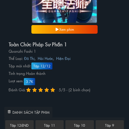
Xem phim
Toàn Chức Pháp Sư Phần 1
Quanzhi Fashi 1
Thể Loại:
Đô Thị
,
Hài Hước
,
Hiện Đại
Tập mới nhất:
Tập 12/12
Tình trạng:
Hoàn thành
Lượt xem:
3.7K
Đánh Giá:
5/5 - (2 bình chọn)
DANH SÁCH TẬP PHIM
Tập 12-END
Tập 11
Tập 10
Tập 9