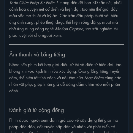
Toàn Chức Pháp Sư Phần 1
mang đến đồ họa 3D sắc nét, phối
cảnh hòa quyện nét cổ điển và hiện đại, tạo nên thế giới đầy
màu sắc ma thuật và kỳ ảo. Các trận đấu pháp thuật với hiệu
ứng ánh sáng, phép thuật được thể hiện sống động, mượt mà
nhờ ứng dụng công nghệ
Motion Capture
, tạo trải nghiệm thị
giác tuyệt vời cho người xem.
Âm thanh và Lồng tiếng
Nhạc nền phim kết hợp giai điệu sử thi và điện tử hiện đại, tạo
không khí vừa kịch tính vừa xúc động. Giọng lồng tiếng truyền
cảm, thể hiện tốt tính cách và nội tâm của
Mạc Phàm
cùng các
nhân vật phụ, giúp khán giả dễ dàng đắm chìm vào mỗi phân
cảnh.
Đánh giá từ cộng đồng
Phim được người xem đánh giá cao về xây dựng thế giới ma
pháp độc đáo, cốt truyện hấp dẫn và nhân vật phát triển có
chiều sâu. Kỹ xảo hình ảnh và âm thanh cũng được nhiều lời