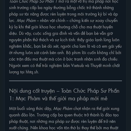
Toàn Chức Pháp Sư Phần 1
mở ra một vũ trụ ma pháp nơi học
sinh trường cấp ba ngày thường bỗng chốc trở thành những
pháp sư tài năng được rèn luyện trong môi trường kỳ bí và áp
lực.
Mạc Phàm
– nhân vật chính – chứng kiến sự xoay chuyển
kỳ lạ khi thế giới khoa học nhường chỗ cho ma thuật huyền
diệu. Dù vậy, cuộc sống gia đình và vấn đề bạn bè vẫn giữ
nguyên phần thử thách và sự kịch tính: thầy giáo lạnh lùng luôn
nghiêm khắc, bạn bè dò xét, người cha lam lũ và cô em gái yếu
ớt nhưng luôn sát cánh bên anh. Bộ phim lôi cuốn không chỉ bởi
các trận đấu ma thuật mà còn ở bức tranh nhân sinh đa chiều.
Người xem có thể trải nghiệm bản Vietsub và Thuyết minh chất
lượng tại hhtq.sh.
Nội dung cốt truyện – Toàn Chức Pháp Sư Phần
1: Mạc Phàm và thế giới ma pháp mới mẻ
Một buổi sáng thức dậy,
Mạc Phàm
chợt nhận ra thế giới xung
quanh đảo lộn. Trường cấp ba quen thuộc trở thành lò đào tạo
pháp thuật, nơi những ma pháp sư được rèn luyện để trở nên
xuất chúng. Nền khoa học vốn tôn thờ bị thay thế bởi ma thuật