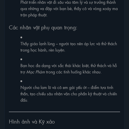
Phát triển nhân vật đi sâu vào tâm lý và sự trưởng thành
qua những va đập với bạn bè, thầy cô và vòng xoáy ma
trận pháp thuật.
Các nhân vật phụ quan trọng:
Thầy giáo lạnh lùng – người tạo nên áp lực và thử thách
trong học hành, rèn luyện.
Bạn học đa dạng với sắc thái khác biệt, thử thách và hỗ
trợ
Mạc Phàm
trong các tình huống khác nhau.
Người cha lam lũ và cô em gái yếu ớt – điểm tựa tinh
thần, tạo chiều sâu nhân văn cho phần kỹ thuật và chiến
đấu.
Hình ảnh và Kỹ xảo