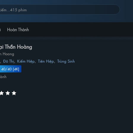
i
Hoàn Thành
ại Thần Hoàng
en Hoang
g
,
Đô Thị
,
Kiếm Hiệp
,
Tiên Hiệp
,
Trùng Sinh
 40/40 [4K]
hành