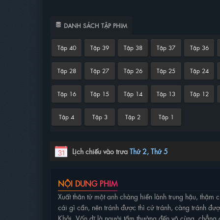
DANH SÁCH TẬP PHIM
Tập 40
Tập 39
Tập 38
Tập 37
Tập 36
Tập 28
Tập 27
Tập 26
Tập 25
Tập 24
Tập 16
Tập 15
Tập 14
Tập 13
Tập 12
Tập 4
Tập 3
Tập 2
Tập 1
Lịch chiếu vào trưa
Thứ 2, Thứ 5
NỘI DUNG PHIM
Xuất thân từ một anh chàng hiền lành trung hậu, thậm c
cái gì cần, nên tránh được thì cứ tránh, càng tránh đư
Khởi. Vốn dĩ là người tầm thường đến vô cùng, chẳng c