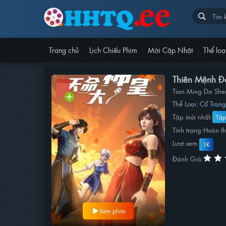
Trang chủ
Lịch Chiếu Phim
Mới Cập Nhật
Thể loạ
Thiên Mệnh Đ
Tian Ming Da Sh
Thể Loại:
Cổ Tran
Tập mới nhất:
Tập
Tình trạng:
Hoàn t
Lượt xem:
1K
Đánh Giá:
Xem phim