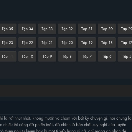
Tập 35
Tập 34
Tập 33
Tập 32
Tập 31
Tập 30
Tập 2
Tập 23
Tập 22
Tập 21
Tập 20
Tập 19
Tập 18
Tập 1
Tập 11
Tập 10
Tập 9
Tập 8
Tập 7
Tập 6
Tập 5
hí là rất nhút nhát, không muốn va chạm với bất kỳ chuyện gì, nói chung là
ợc nhiều thì càng đỡ phiền toái, đó chính là bản chất suy nghĩ của Tuyên
ó thiên phú tu luyện hay là một tí xếp hạng gì cả, chỉ mong an phận để