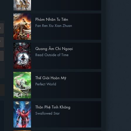
Phàm Nhân Tu Tiên
Fan Ren Xiu Xian Zhuan
9
7
Quang Âm Chi Ngoại
Read Outside of Time
Thế Giới Hoàn Mỹ
Perfect World
Thôn Phệ Tinh Không
Swallowed Star