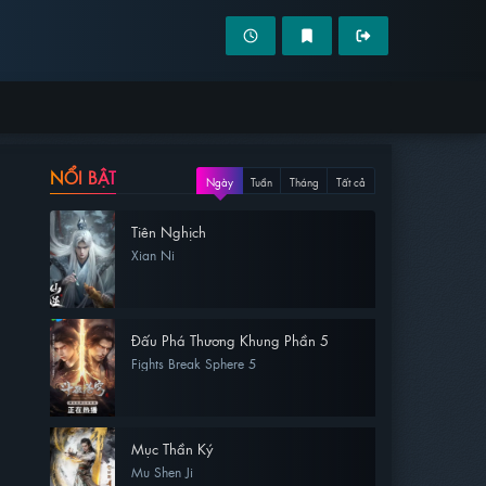
NỔI BẬT
Ngày
Tuần
Tháng
Tất cả
Tiên Nghịch
Xian Ni
Đấu Phá Thương Khung Phần 5
Fights Break Sphere 5
Mục Thần Ký
Mu Shen Ji