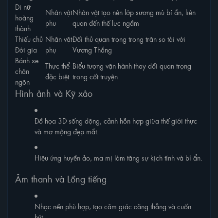
Di nữ
Nhân vật
Nhân vật tạo nên lớp sương mù bí ẩn, liên
hoàng
phụ
quan đến thế lực ngầm
thành
Thiếu chủ
Nhân vật
Đối thủ quan trọng trong trận so tài với
Đới gia
phụ
Vương Thắng
Bánh xe
Thực thể
Biểu tượng vận hành thay đổi quan trọng
chân
đặc biệt
trong cốt truyện
ngôn
Hình ảnh và Kỹ xảo
Đồ họa 3D sống động, cảnh hỗn hợp giữa thế giới thực
và mơ mộng đẹp mắt.
Hiệu ứng huyền ảo, ma mị làm tăng sự kịch tính và bí ẩn.
Âm thanh và Lồng tiếng
Nhạc nền phù hợp, tạo cảm giác căng thẳng và cuốn
hút.