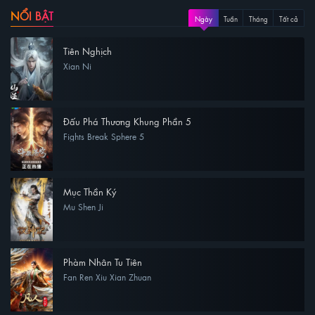
NỔI BẬT
Ngày
Tuần
Tháng
Tất cả
Tiên Nghịch
Xian Ni
Đấu Phá Thương Khung Phần 5
Fights Break Sphere 5
Mục Thần Ký
Mu Shen Ji
Phàm Nhân Tu Tiên
Fan Ren Xiu Xian Zhuan