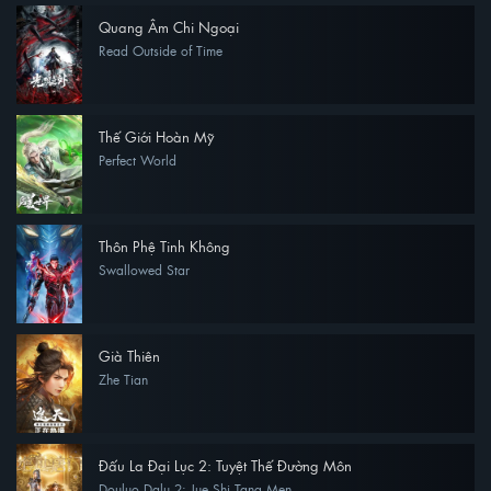
Quang Âm Chi Ngoại
Read Outside of Time
Thế Giới Hoàn Mỹ
Perfect World
Thôn Phệ Tinh Không
Swallowed Star
Già Thiên
Zhe Tian
Đấu La Đại Lục 2: Tuyệt Thế Đường Môn
Douluo Dalu 2: Jue Shi Tang Men