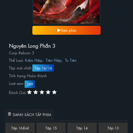
Xem phim
Nguyên Long Phần 3
Carp Reborn 3
Thể Loại:
Kiếm Hiệp
,
Tiên Hiệp
,
Tu Tiên
Tập mới nhất:
Tập 16/16
Tình trạng:
Hoàn thành
Lượt xem:
289
Đánh Giá:
DANH SÁCH TẬP PHIM
Tập 16-End
Tập 15
Tập 14
Tập 13