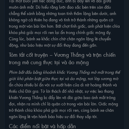
Tại một buổi yến tiệc đông đúc, anh bị đẩy lên võ đài giữa
muôn ánh mắt. Dù hiểu rằng lưỡi đao sắc bén trên sàn đấu
chẳng thể sánh bằng những toan tính thầm lặng bên dưới, anh
không ngờ cả thiên hạ đang vô tình trở thành những quân cờ
trong một ván bài lớn hơn. Bất chợt tỉnh giấc, anh phát hiện chìa
khóa phá giải mọi rối ren lại ẩn trong chính giấc mộng ấy.
Cùng lúc, bánh xe khắc chín chữ chân ngôn lặng lẽ chuyển
động, như báo hiệu một sự đổi thay đang đến gần.
Tóm tắt cốt truyện – Vương Thắng và trận chiến
trong mê cung thực tại và ảo mộng
Phim bắt đầu bằng khoảnh khắc Vương Thắng mở mắt trong thế
giới khó phân biệt giữa thực tại và ảo mộng,
nơi lớp sương mờ
ẩn chứa nhiều bí ẩn với sự xuất hiện của di nữ hoàng thành và
thiếu chủ Đới gia. Từ lời thách đố nhỏ nhặt, sự việc leo thang
khiến Vương Thắng bị đẩy lên võ đài giữa bao ánh mắt trông
đợi, nhận ra mình chỉ là quân cờ trong ván bài lớn. Giấc mộng
trở thành chìa khóa phá giải mọi rối ren, cùng bánh xe chân
ngôn lặng lẽ vận hành báo hiệu sự đổi thay sắp tới.
Các điểm nổi bật và hấp dẫn