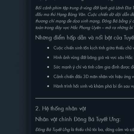
Bối cảnh phim tập trung ở vùng đất lạnh giá Lãnh Địa 
đầu ma thú Hạng Bàng Vân. Cuộc chiến dữ dội dẫn đến
thương chí mạng đe dọa sinh mạng, Đông Bá bằng ý chí
toàn trong đáy vực Hắc Phong Uyên – mở ra những bí 
Những điểm hấp dẫn và nổi bật của Tuy
Cuộc chiến sinh tồn kịch tính giữa thiếu chủ 
Hình ảnh vùng đất băng giá và vực sâu Hắc
Sức mạnh ý chí và tình cảm gia đình được đ
Cảnh chiến đấu 3D mãn nhãn với hiệu ứng v
Hành trình hồi sinh và khám phá bí ẩn sau v
2. Hệ thống nhân vật
Nhân vật chính Đông Bá Tuyết Ưng:
Đông Bá Tuyết Ưng
là thiếu chủ tài ba, dũng cảm và có