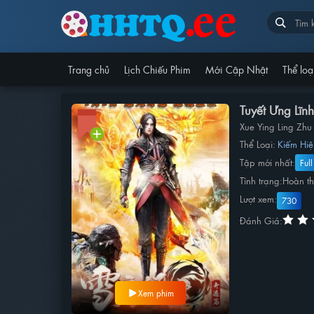
Trang chủ
Lịch Chiếu Phim
Mới Cập Nhật
Thể loạ
Tuyết Ưng Lĩn
Xue Ying Ling Zh
Thể Loại:
Kiếm Hi
Tập mới nhất:
Ful
Tình trạng:
Hoàn t
Lượt xem:
730
Đánh Giá:
Xem phim