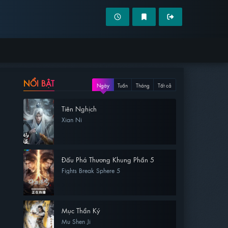
NỔI BẬT
Ngày
Tuần
Tháng
Tất cả
Tiên Nghịch
Xian Ni
Đấu Phá Thương Khung Phần 5
Fights Break Sphere 5
Mục Thần Ký
Mu Shen Ji