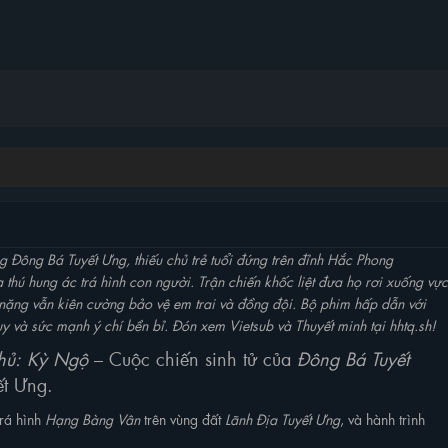
g Đông Bá Tuyết Ưng, thiếu chủ trẻ tuổi đứng trên đỉnh Hắc Phong
thú hung ác trá hình con người. Trận chiến khốc liệt đưa họ rơi xuống vực
h nặng vẫn kiên cường bảo vệ em trai và đồng đội. Bộ phim hấp dẫn với
uy và sức mạnh ý chí bền bỉ. Đón xem Vietsub và Thuyết minh tại hhtq.sh!
Chủ: Kỳ Ngộ
– Cuộc chiến sinh tử của
Đông Bá Tuyết
ết Ưng.
trá hình
Hạng Bàng Vân
trên vùng đất
Lãnh Địa Tuyết Ưng
, và hành trình