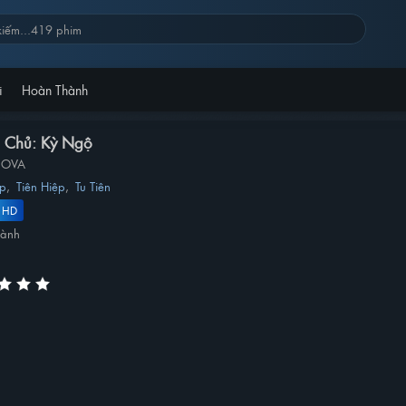
i
Hoàn Thành
h Chủ: Kỳ Ngộ
u OVA
ệp
,
Tiên Hiệp
,
Tu Tiên
l HD
hành