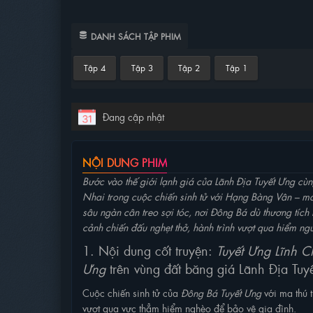
DANH SÁCH TẬP PHIM
Tập 4
Tập 3
Tập 2
Tập 1
Đang cập nhật
NỘI DUNG PHIM
Bước vào thế giới lạnh giá của Lãnh Địa Tuyết Ưng cùn
Nhai trong cuộc chiến sinh tử với Hạng Bàng Vân – ma 
sâu ngàn cân treo sợi tóc, nơi Đông Bá dù thương tíc
cảnh chiến đấu nghẹt thở, hành trình vượt qua hiểm ng
1. Nội dung cốt truyện:
Tuyết Ưng Lĩnh 
Ưng
trên vùng đất băng giá Lãnh Địa Tuy
Cuộc chiến sinh tử của
Đông Bá Tuyết Ưng
với ma thú 
vượt qua vực thẳm hiểm nghèo để bảo vệ gia đình.