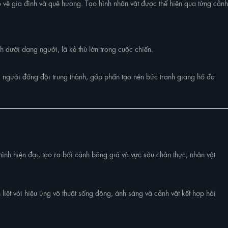
 vệ gia đình và quê hương. Tạo hình nhân vật được thể hiện qua từng cảnh
nh dưới dạng người, là kẻ thù lớn trong cuộc chiến.
người đồng đội trung thành, góp phần tạo nên bức tranh giang hồ đa
nh hiện đại, tạo ra bối cảnh băng giá và vực sâu chân thực, nhân vật
iệt với hiệu ứng võ thuật sống động, ánh sáng và cảnh vật kết hợp hài