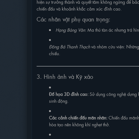
hiện sự trưởng thành và quyết tâm không ngừng để bảo
chiến đấu và khoảnh khắc cảm xúc đỉnh cao.
Các nhân vật phụ quan trọng:
Hạng Bàng Vân
: Ma thú tàn ác nhưng trá hì
Đông Bá Thanh Thạch
và nhóm cứu viện: Những 
chiều.
3. Hình ảnh và Kỹ xảo
Đồ họa 3D đỉnh cao:
Sử dụng công nghệ dựng hì
sinh động.
Các cảnh chiến đấu mãn nhãn:
Chiến đấu mãnh l
hòa tạo nên không khí nghẹt thở.