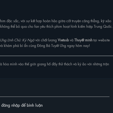
him đặc sắc, với sự kết hợp hoàn hảo giữa cốt truyện căng thẳng, kỹ xảo
n không thể bỏ qua cho fan yêu thích phim hoạt hình kiếm hiệp Trung Quốc.
 Ưng Lĩnh Chủ: Kỳ Ngộ
với chất lượng
Vietsub
và
Thuyết minh
tại website
g và khám phá bí ẩn cùng Đông Bá Tuyết Ưng ngay hôm nay!
à hòa mình vào thế giới giang hồ đầy thử thách và kỳ ảo với những trận
y đăng nhập để bình luận