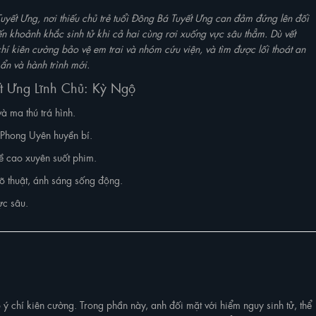
Tuyết Ưng, nơi thiếu chủ trẻ tuổi Đông Bá Tuyết Ưng can đảm đứng lên đối
 khoảnh khắc sinh tử khi cả hai cùng rơi xuống vực sâu thẳm. Dù vết
 kiên cường bảo vệ em trai và nhóm cứu viện, và tìm được lối thoát an
ẩn và hành trình mới.
ết Ưng Lĩnh Chủ: Kỳ Ngộ
và ma thú trá hình.
 Phong Uyên huyền bí.
ề cao xuyên suốt phim.
õ thuật, ánh sáng sống động.
ực sâu.
 ý chí kiên cường. Trong phần này, anh đối mặt với hiểm nguy sinh tử, thể