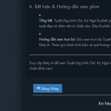
6. Kết luận & Hướng dẫn xem phim
Tổng kết:
Tuyết Ưng Lĩnh Chủ: Kỳ Ngộ
là phần p
tuyệt đẹp và nhân vật có chiều sâu. Đây là phầ
Hướng dẫn xem trọn bộ:
Đón xem trọn bộ
Tuyết
hhtq.sh. Tham gia hành trình bảo vệ quê hươn
Truy cập hhtq.sh để xem
Tuyết Ưng Lĩnh Chủ: Kỳ Ngộ
v
chiến đỉnh cao!
Đăng Nhập
Xin hã