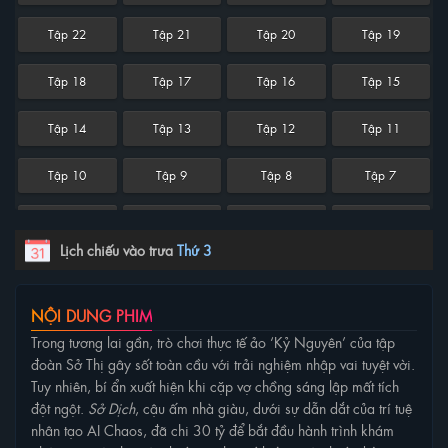
Tập 22
Tập 21
Tập 20
Tập 19
Tập 18
Tập 17
Tập 16
Tập 15
Tập 14
Tập 13
Tập 12
Tập 11
Tập 10
Tập 9
Tập 8
Tập 7
Tập 6
Tập 5
Tập 4
Tập 3
Lịch chiếu vào trưa
Thứ 3
Tập 2
Tập 1
NỘI DUNG PHIM
Trong tương lai gần, trò chơi thực tế ảo ‘Kỷ Nguyên’ của tập
đoàn Sở Thị gây sốt toàn cầu với trải nghiệm nhập vai tuyệt vời.
Tuy nhiên, bí ẩn xuất hiện khi cặp vợ chồng sáng lập mất tích
đột ngột.
Sở Dịch
, cậu ấm nhà giàu, dưới sự dẫn dắt của trí tuệ
nhân tạo AI Chaos, đã chi 30 tỷ để bắt đầu hành trình khám