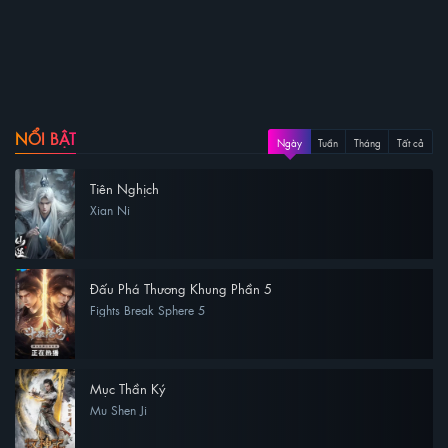
NỔI BẬT
Ngày
Tuần
Tháng
Tất cả
Tiên Nghịch
Xian Ni
Đấu Phá Thương Khung Phần 5
Fights Break Sphere 5
Mục Thần Ký
Mu Shen Ji