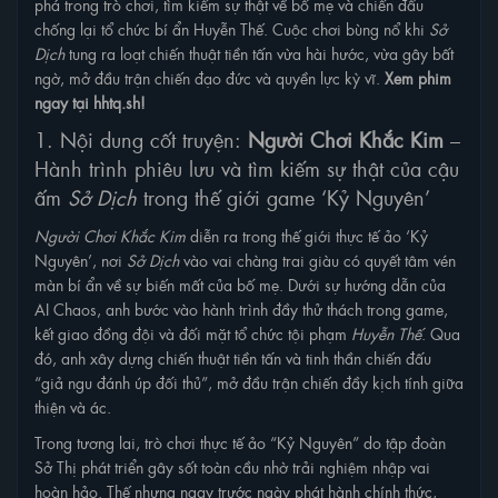
phá trong trò chơi, tìm kiếm sự thật về bố mẹ và chiến đấu
chống lại tổ chức bí ẩn Huyễn Thế. Cuộc chơi bùng nổ khi
Sở
Dịch
tung ra loạt chiến thuật tiền tấn vừa hài hước, vừa gây bất
ngờ, mở đầu trận chiến đạo đức và quyền lực kỳ vĩ.
Xem phim
ngay tại hhtq.sh!
1. Nội dung cốt truyện:
Người Chơi Khắc Kim
–
Hành trình phiêu lưu và tìm kiếm sự thật của cậu
ấm
Sở Dịch
trong thế giới game ‘Kỷ Nguyên’
Người Chơi Khắc Kim
diễn ra trong thế giới thực tế ảo ‘Kỷ
Nguyên’, nơi
Sở Dịch
vào vai chàng trai giàu có quyết tâm vén
màn bí ẩn về sự biến mất của bố mẹ. Dưới sự hướng dẫn của
AI Chaos, anh bước vào hành trình đầy thử thách trong game,
kết giao đồng đội và đối mặt tổ chức tội phạm
Huyễn Thế
. Qua
đó, anh xây dựng chiến thuật tiền tấn và tinh thần chiến đấu
“giả ngu đánh úp đối thủ”, mở đầu trận chiến đầy kịch tính giữa
thiện và ác.
Trong tương lai, trò chơi thực tế ảo “Kỷ Nguyên” do tập đoàn
Sở Thị phát triển gây sốt toàn cầu nhờ trải nghiệm nhập vai
hoàn hảo. Thế nhưng ngay trước ngày phát hành chính thức,