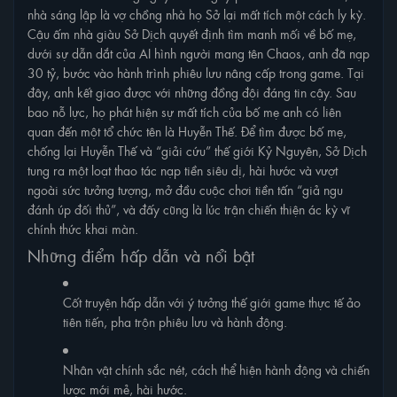
nhà sáng lập là vợ chồng nhà họ Sở lại mất tích một cách ly kỳ.
Cậu ấm nhà giàu Sở Dịch quyết định tìm manh mối về bố mẹ,
dưới sự dẫn dắt của AI hình người mang tên Chaos, anh đã nạp
30 tỷ, bước vào hành trình phiêu lưu nâng cấp trong game. Tại
đây, anh kết giao được với những đồng đội đáng tin cậy. Sau
bao nỗ lực, họ phát hiện sự mất tích của bố mẹ anh có liên
quan đến một tổ chức tên là Huyễn Thế. Để tìm được bố mẹ,
chống lại Huyễn Thế và “giải cứu” thế giới Kỷ Nguyên, Sở Dịch
tung ra một loạt thao tác nạp tiền siêu dị, hài hước và vượt
ngoài sức tưởng tượng, mở đầu cuộc chơi tiền tấn “giả ngu
đánh úp đối thủ”, và đấy cũng là lúc trận chiến thiện ác kỳ vĩ
chính thức khai màn.
Những điểm hấp dẫn và nổi bật
Cốt truyện hấp dẫn với ý tưởng thế giới game thực tế ảo
tiên tiến, pha trộn phiêu lưu và hành động.
Nhân vật chính sắc nét, cách thể hiện hành động và chiến
lược mới mẻ, hài hước.