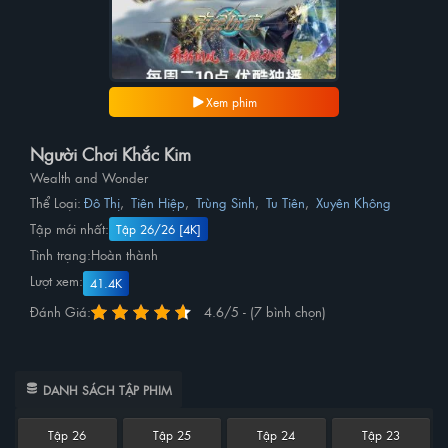
Xem phim
Người Chơi Khắc Kim
Wealth and Wonder
Thể Loại:
Đô Thị
,
Tiên Hiệp
,
Trùng Sinh
,
Tu Tiên
,
Xuyên Không
Tập mới nhất:
Tập 26/26 [4K]
Tình trạng:
Hoàn thành
Lượt xem:
41.4K
Đánh Giá:
4.6/5 - (7 bình chọn)
DANH SÁCH TẬP PHIM
Tập 26
Tập 25
Tập 24
Tập 23