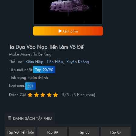
Xem phim
Ta Dựa Vào Nạp Tiền Làm Võ Đế
Make Money To Be King
Thể Loại:
Kiếm Hiệp
,
Tiên Hiệp
,
Xuyên Không
Tập mới nhất:
Tập 90/90
Tình trạng:
Hoàn thành
Lượt xem:
531
Đánh Giá:
5/5 - (3 bình chọn)
DANH SÁCH TẬP PHIM
Tập 90 Hết Phần
Tập 89
Tập 88
Tập 87