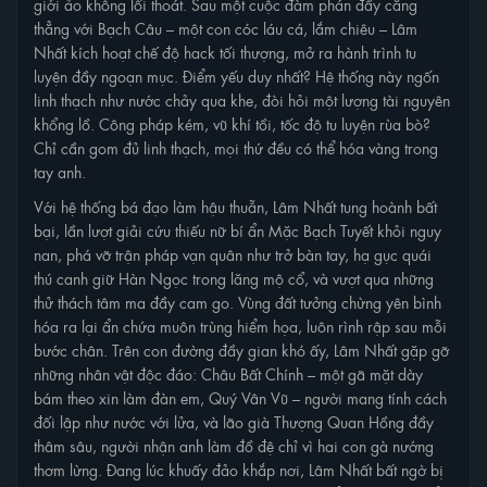
giới ảo không lối thoát. Sau một cuộc đàm phán đầy căng
Tập 50
Tập 49
Tập 48
Tập 47
thẳng với Bạch Câu – một con cóc láu cá, lắm chiêu – Lâm
Nhất kích hoạt chế độ hack tối thượng, mở ra hành trình tu
Tập 46
Tập 45
Tập 44
Tập 43
luyện đầy ngoạn mục. Điểm yếu duy nhất? Hệ thống này ngốn
linh thạch như nước chảy qua khe, đòi hỏi một lượng tài nguyên
Tập 42
Tập 41
Tập 40
Tập 39
khổng lồ. Công pháp kém, vũ khí tồi, tốc độ tu luyện rùa bò?
Chỉ cần gom đủ linh thạch, mọi thứ đều có thể hóa vàng trong
Tập 38
Tập 37
Tập 36
Tập 35
tay anh.
Với hệ thống bá đạo làm hậu thuẫn, Lâm Nhất tung hoành bất
Tập 34
Tập 33
Tập 32
Tập 31
bại, lần lượt giải cứu thiếu nữ bí ẩn Mặc Bạch Tuyết khỏi nguy
nan, phá vỡ trận pháp vạn quân như trở bàn tay, hạ gục quái
Tập 30
Tập 29
Tập 28
Tập 27
thú canh giữ Hàn Ngọc trong lăng mộ cổ, và vượt qua những
thử thách tâm ma đầy cam go. Vùng đất tưởng chừng yên bình
Tập 26
Tập 25
Tập 24
Tập 23
hóa ra lại ẩn chứa muôn trùng hiểm họa, luôn rình rập sau mỗi
bước chân. Trên con đường đầy gian khó ấy, Lâm Nhất gặp gỡ
Tập 22
Tập 21
Tập 20
Tập 19
những nhân vật độc đáo: Châu Bất Chính – một gã mặt dày
bám theo xin làm đàn em, Quý Vân Vũ – người mang tính cách
Tập 18
Tập 17
Tập 16
Tập 15
đối lập như nước với lửa, và lão già Thượng Quan Hồng đầy
thâm sâu, người nhận anh làm đồ đệ chỉ vì hai con gà nướng
thơm lừng. Đang lúc khuấy đảo khắp nơi, Lâm Nhất bất ngờ bị
Tập 14
Tập 13
Tập 12
Tập 11