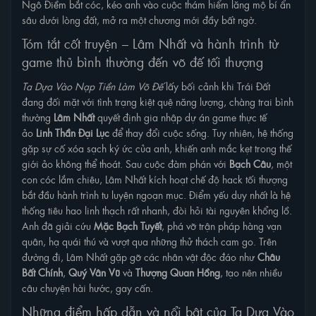
Ngô Điềm bắt cóc, kéo anh vào cuộc thám hiểm lăng mộ bí ẩn
sâu dưới lòng đất, mở ra một chương mới đầy bất ngờ.
Tập 10
Tập 9
Tập 8
Tập 7
Tóm tắt cốt truyện – Lâm Nhất và hành trình từ
Tập 6
Tập 5
Tập 4
Tập 3
game thủ bình thường đến võ đế tối thượng
Ta Dựa Vào Nạp Tiền Làm Võ Đế
lấy bối cảnh khi Trái Đất
Tập 2
Tập 1
đang đối mặt với tình trạng kiệt quệ năng lượng, chàng trai bình
thường
Lâm Nhất
quyết định gia nhập dự án game thực tế
ảo
Linh Thần Đại Lục
để thay đổi cuộc sống. Tuy nhiên, hệ thống
gặp sự cố xóa sạch ký ức của anh, khiến anh mắc kẹt trong thế
giới ảo không thể thoát. Sau cuộc đàm phán với
Bạch Câu
, một
con cóc lắm chiêu, Lâm Nhất kích hoạt chế độ hack tối thượng
bắt đầu hành trình tu luyện ngoạn mục. Điểm yếu duy nhất là hệ
thống tiêu hao linh thạch rất nhanh, đòi hỏi tài nguyên khổng lồ.
Anh đã giải cứu
Mặc Bạch Tuyết
, phá vỡ trận pháp hàng vạn
quân, hạ quái thú và vượt qua những thử thách cam go. Trên
đường đi, Lâm Nhất gặp gỡ các nhân vật độc đáo như
Châu
Bất Chính
,
Quý Vân Vũ
và
Thượng Quan Hồng
, tạo nên nhiều
câu chuyện hài hước, gay cấn.
Những điểm hấp dẫn và nổi bật của Ta Dựa Vào