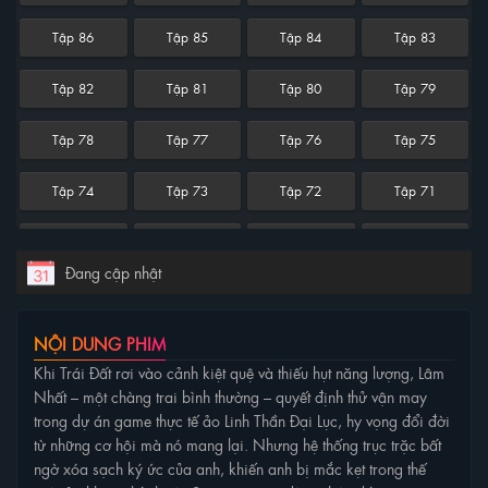
Tập 86
Tập 85
Tập 84
Tập 83
Tập 82
Tập 81
Tập 80
Tập 79
Tập 78
Tập 77
Tập 76
Tập 75
Tập 74
Tập 73
Tập 72
Tập 71
Tập 70
Tập 69
Tập 68
Tập 67
Đang cập nhật
Tập 66
Tập 65
Tập 64
Tập 63
NỘI DUNG PHIM
Tập 62
Tập 61
Tập 60
Tập 59
Khi Trái Đất rơi vào cảnh kiệt quệ và thiếu hụt năng lượng, Lâm
Nhất – một chàng trai bình thường – quyết định thử vận may
Tập 58
Tập 57
Tập 56
Tập 55
trong dự án game thực tế ảo Linh Thần Đại Lục, hy vọng đổi đời
từ những cơ hội mà nó mang lại. Nhưng hệ thống trục trặc bất
Tập 54
Tập 53
Tập 52
Tập 51
ngờ xóa sạch ký ức của anh, khiến anh bị mắc kẹt trong thế