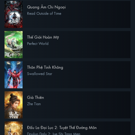
Quang Âm Chi Ngoại
Read Outside of Time
Thế Giới Hoàn Mỹ
Perfect World
Thôn Phệ Tinh Không
Swallowed Star
Già Thiên
Zhe Tian
Đấu La Đại Lục 2: Tuyệt Thế Đường Môn
Douluo Dalu 2: Jue Shi Tang Men