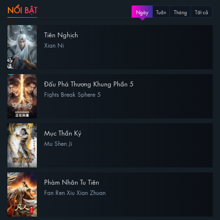
NỔI BẬT
Ngày
Tuần
Tháng
Tất cả
Tiên Nghịch
Xian Ni
Đấu Phá Thương Khung Phần 5
Fights Break Sphere 5
Mục Thần Ký
Mu Shen Ji
Phàm Nhân Tu Tiên
Fan Ren Xiu Xian Zhuan