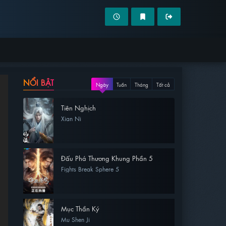
NỔI BẬT
Ngày
Tuần
Tháng
Tất cả
Tiên Nghịch
Xian Ni
Đấu Phá Thương Khung Phần 5
Fights Break Sphere 5
Mục Thần Ký
Mu Shen Ji