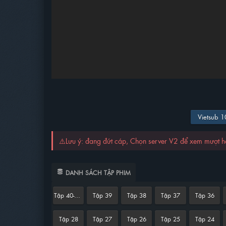
Vietsub 
⚠️Lưu ý: đang đứt cáp, Chọn server V2 để xem mượt 
DANH SÁCH TẬP PHIM
Tập 40-END
Tập 39
Tập 38
Tập 37
Tập 36
Tập 28
Tập 27
Tập 26
Tập 25
Tập 24