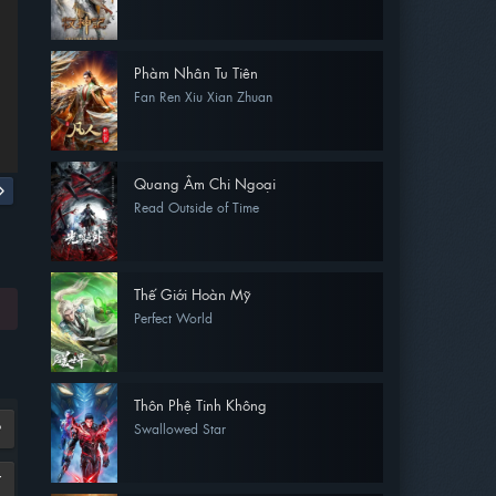
Phàm Nhân Tu Tiên
Fan Ren Xiu Xian Zhuan
Quang Âm Chi Ngoại
Read Outside of Time
Thế Giới Hoàn Mỹ
Perfect World
Thôn Phệ Tinh Không
Swallowed Star
9
7