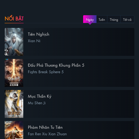
NỔI BẬT
Ngày
Tuần
Tháng
Tất cả
Tiên Nghịch
Xian Ni
Đấu Phá Thương Khung Phần 5
Fights Break Sphere 5
Mục Thần Ký
Mu Shen Ji
Phàm Nhân Tu Tiên
Fan Ren Xiu Xian Zhuan