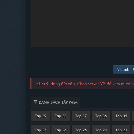
Vietsub 
⚠️Lưu ý: đang đứt cáp, Chọn server V2 để xem mượt 
DANH SÁCH TẬP PHIM
Tập 39
Tập 38
Tập 37
Tập 36
Tập 35
Tập 27
Tập 26
Tập 25
Tập 24
Tập 23