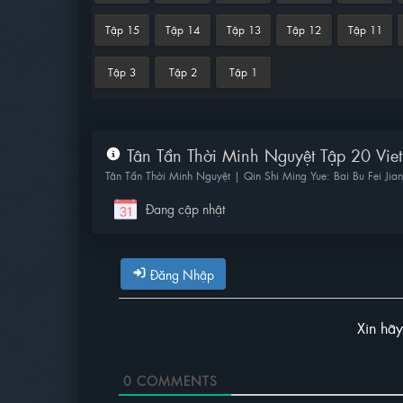
Tập 15
Tập 14
Tập 13
Tập 12
Tập 11
Tập 3
Tập 2
Tập 1
Tân Tần Thời Minh Nguyệt Tập 20 Viet
Tân Tần Thời Minh Nguyệt | Qin Shi Ming Yue: Bai Bu Fei Jian
Đang cập nhật
Đăng Nhập
Xin hã
0
COMMENTS