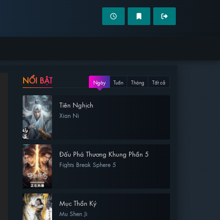
NỔI BẬT
Ngày
Tuần
Tháng
Tất cả
Tiên Nghịch
Xian Ni
Đấu Phá Thương Khung Phần 5
Fights Break Sphere 5
Mục Thần Ký
Mu Shen Ji