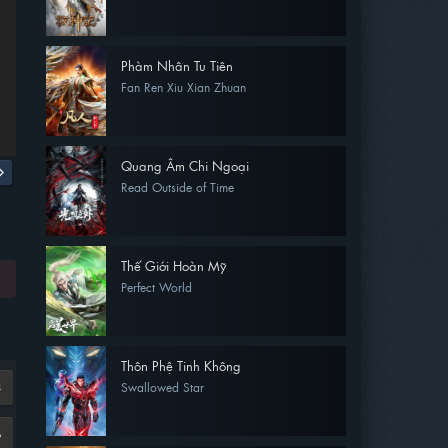
Phàm Nhân Tu Tiên
Fan Ren Xiu Xian Zhuan
Quang Âm Chi Ngoại
Read Outside of Time
Thế Giới Hoàn Mỹ
Perfect World
Thôn Phệ Tinh Không
Swallowed Star
8
6