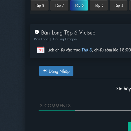
Tập 8
Tập 7
Tập 6
Tập 5
Tập 4
Bàn Long Tập 6 Vietsub
Bàn Long | Coiling Dragon
Lịch chiếu vào trưa
Thứ 5
, chiếu sớm lúc 18:0
Đăng Nhập
Xin hã
3
COMMENTS