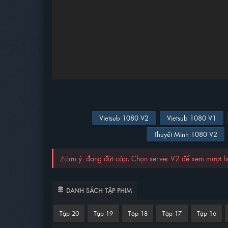
Vietsub 1080 V2
Vietsub 1080 V1
Thuyết Minh 1080 V2
⚠️Lưu ý: đang đứt cáp, Chọn server V2 để xem mượt 
DANH SÁCH TẬP PHIM
Tập 20
Tập 19
Tập 18
Tập 17
Tập 16