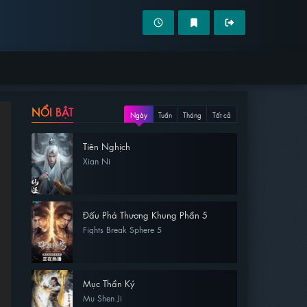
NỔI BẬT
Ngày
Tuần
Tháng
Tất cả
Tiên Nghịch
Xian Ni
Đấu Phá Thương Khung Phần 5
Fights Break Sphere 5
Mục Thần Ký
Mu Shen Ji