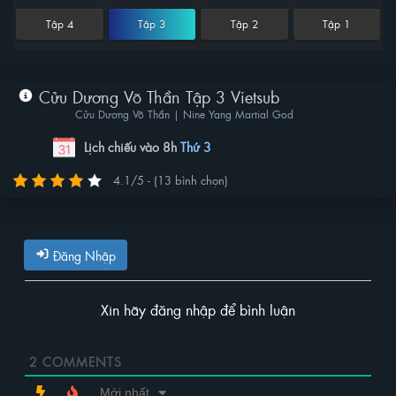
Tập 4
Tập 3
Tập 2
Tập 1
Cửu Dương Võ Thần Tập 3 Vietsub
Cửu Dương Võ Thần | Nine Yang Martial God
Lịch chiếu vào 8h
Thứ 3
4.1/5 - (13 bình chọn)
Đăng Nhập
Xin hãy đăng nhập để bình luận
2
COMMENTS
Mới nhất