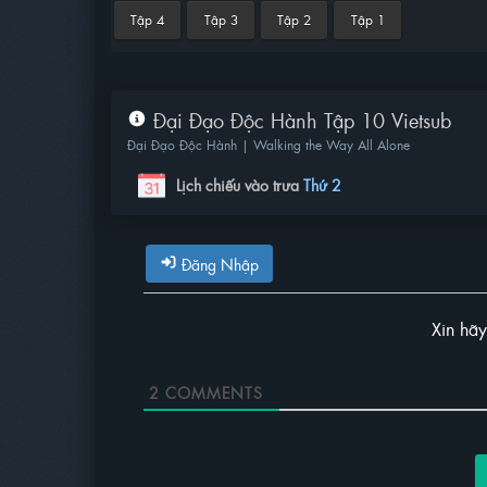
Tập 4
Tập 3
Tập 2
Tập 1
Đại Đạo Độc Hành Tập 10 Vietsub
Đại Đạo Độc Hành | Walking the Way All Alone
Lịch chiếu vào trưa
Thứ 2
Đăng Nhập
Xin hã
2
COMMENTS