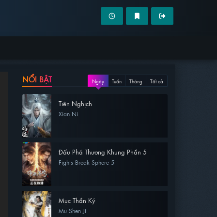
NỔI BẬT
Ngày
Tuần
Tháng
Tất cả
Tiên Nghịch
Xian Ni
Đấu Phá Thương Khung Phần 5
Fights Break Sphere 5
Mục Thần Ký
Mu Shen Ji