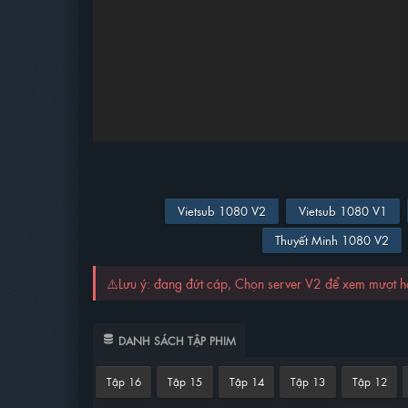
Vietsub 1080 V2
Vietsub 1080 V1
Thuyết Minh 1080 V2
⚠️Lưu ý: đang đứt cáp, Chọn server V2 để xem mượt 
DANH SÁCH TẬP PHIM
Tập 16
Tập 15
Tập 14
Tập 13
Tập 12