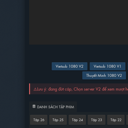
Vietsub 1080 V2
Vietsub 1080 V1
Thuyết Minh 1080 V2
⚠️Lưu ý: đang đứt cáp, Chọn server V2 để xem mượt 
DANH SÁCH TẬP PHIM
Tập 26
Tập 25
Tập 24
Tập 23
Tập 22