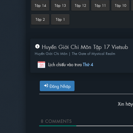
Tập 14
Tập 13
Tập 12
Tập 11
Tập 10
Tập 2
Tập 1
Huyền Giới Chi Môn Tập 17 Vietsub
Huyền Giới Chi Môn | The Gate of Mystical Realm
Lịch chiếu vào trưa
Thứ 4
Đăng Nhập
Xin hã
8
COMMENTS