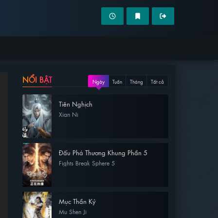
NỔI BẬT
Ngày
Tuần
Tháng
Tất cả
Tiên Nghịch
Xian Ni
Đấu Phá Thương Khung Phần 5
Fights Break Sphere 5
Mục Thần Ký
Mu Shen Ji