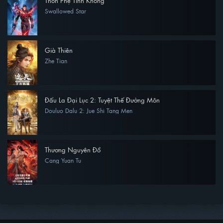
Thôn Phệ Tinh Không
Swallowed Star
Già Thiên
Zhe Tian
Đấu La Đại Lục 2: Tuyệt Thế Đường Môn
Douluo Dalu 2: Jue Shi Tang Men
Thương Nguyên Đồ
Cang Yuan Tu