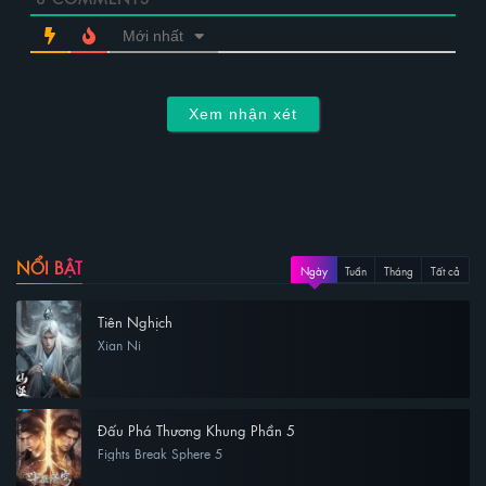
Mới nhất
Xem nhận xét
NỔI BẬT
Ngày
Tuần
Tháng
Tất cả
Tiên Nghịch
Xian Ni
Đấu Phá Thương Khung Phần 5
Fights Break Sphere 5