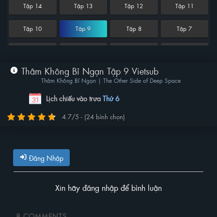
Tập 14
Tập 13
Tập 12
Tập 11
Tập 10
Tập 9
Tập 8
Tập 7
Tập 6
Tập 5
Tập 4
Tập 3
Thâm Không Bỉ Ngạn Tập 9 Vietsub
Tập 2
Tập 1
Thâm Không Bỉ Ngạn | The Other Side of Deep Space
Lịch chiếu vào trưa
Thứ 6
4.7/5 - (24 bình chọn)
Đăng Nhập
Xin hãy đăng nhập để bình luận
8
COMMENTS