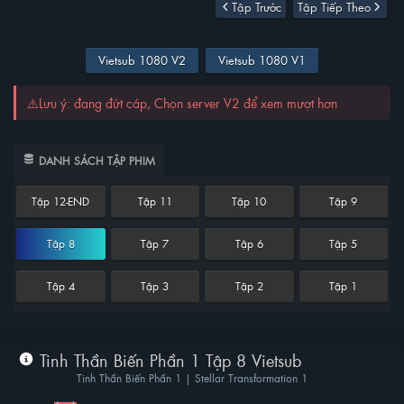
Tập Trước
Tập Tiếp Theo
Vietsub 1080 V2
Vietsub 1080 V1
⚠️Lưu ý: đang đứt cáp, Chọn server V2 để xem mượt hơn
DANH SÁCH TẬP PHIM
Tập 12-END
Tập 11
Tập 10
Tập 9
Tập 8
Tập 7
Tập 6
Tập 5
Tập 4
Tập 3
Tập 2
Tập 1
Tinh Thần Biến Phần 1 Tập 8 Vietsub
Tinh Thần Biến Phần 1 | Stellar Transformation 1