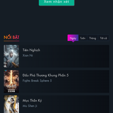
Xem nhận xét
NỔI BẬT
Ngày
Tuần
Tháng
Tất cả
Tiên Nghịch
Xian Ni
Đấu Phá Thương Khung Phần 5
Fights Break Sphere 5
Mục Thần Ký
Mu Shen Ji