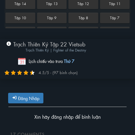
Tập 14
Tập 13
Tập 12
Tập 11
Tập 10
Tập 9
Tập 8
Tập 7
Tập 6
Tập 5
Tập 4
Tập 3
Trạch Thiên Ký Tập 22 Vietsub
Tập 2
Tập 1
Trạch Thiên Ký | Fighter of the Destiny
Lịch chiếu vào trưa
Thứ 7
4.5/5 - (97 bình chọn)
Đăng Nhập
Xin hãy đăng nhập để bình luận
17
COMMENTS