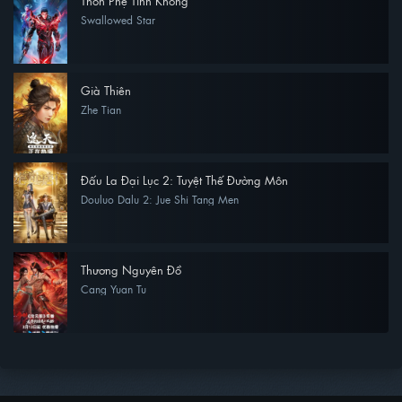
Thôn Phệ Tinh Không
Swallowed Star
Già Thiên
Zhe Tian
Đấu La Đại Lục 2: Tuyệt Thế Đường Môn
Douluo Dalu 2: Jue Shi Tang Men
Thương Nguyên Đồ
Cang Yuan Tu