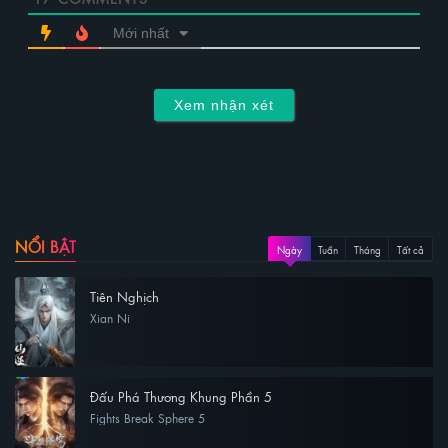
Mới nhất
Xem nhận xét
NỔI BẬT
Ngày
Tuần
Tháng
Tất cả
Tiên Nghịch
Xian Ni
Đấu Phá Thương Khung Phần 5
Fights Break Sphere 5