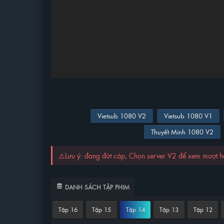
Vietsub 1080 V2
Vietsub 1080 V1
Thuyết Minh 1080 V2
⚠️Lưu ý: đang đứt cáp, Chọn server V2 để xem mượt 
DANH SÁCH TẬP PHIM
Tập 16
Tập 15
Tập 14
Tập 13
Tập 12