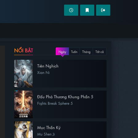
NỔI BẬT
Ngày
Tuần
Tháng
Tất cả
Tiên Nghịch
Xian Ni
Đấu Phá Thương Khung Phần 5
Fights Break Sphere 5
Mục Thần Ký
Mu Shen Ji