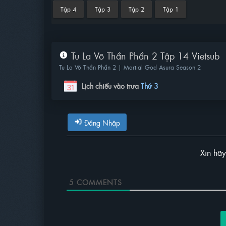
Tập 4
Tập 3
Tập 2
Tập 1
Tu La Võ Thần Phần 2 Tập 14 Vietsub
Tu La Võ Thần Phần 2 | Martial God Asura Season 2
Lịch chiếu vào trưa
Thứ 3
Đăng Nhập
Xin hã
5
COMMENTS