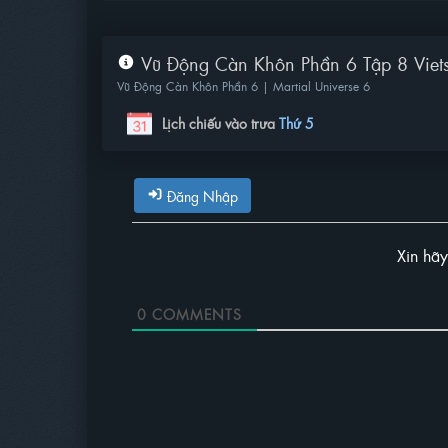
Vũ Động Càn Khôn Phần 6 Tập 8 Viet
Vũ Động Càn Khôn Phần 6 | Martial Universe 6
Lịch chiếu vào trưa
Thứ 5
Đăng Nhập
Xin hã
0
COMMENTS