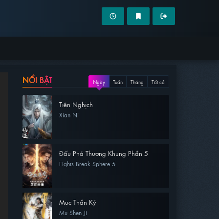
NỔI BẬT
Ngày
Tuần
Tháng
Tất cả
Tiên Nghịch
Xian Ni
Đấu Phá Thương Khung Phần 5
Fights Break Sphere 5
Mục Thần Ký
Mu Shen Ji