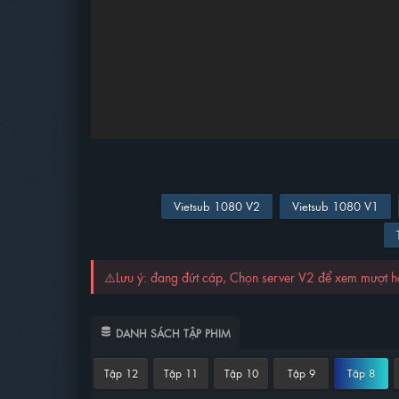
Vietsub 1080 V2
Vietsub 1080 V1
⚠️Lưu ý: đang đứt cáp, Chọn server V2 để xem mượt 
DANH SÁCH TẬP PHIM
Tập 12
Tập 11
Tập 10
Tập 9
Tập 8