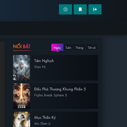
NỔI BẬT
Ngày
Tuần
Tháng
Tất cả
Tiên Nghịch
Xian Ni
Đấu Phá Thương Khung Phần 5
Fights Break Sphere 5
Mục Thần Ký
Mu Shen Ji