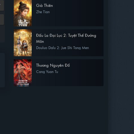
Già Thiên
7
Zhe Tian
Đấu La Đại Lục 2: Tuyệt Thế Đường
Môn
Douluo Dalu 2: Jue Shi Tang Men
Thương Nguyên Đồ
Cang Yuan Tu