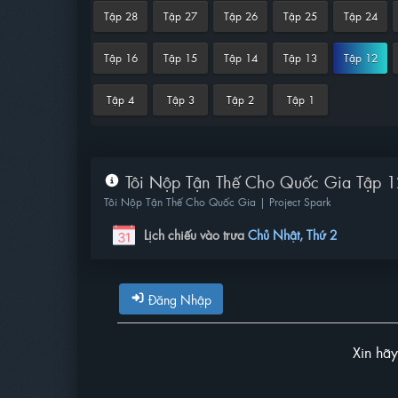
Tập 28
Tập 27
Tập 26
Tập 25
Tập 24
Tập 16
Tập 15
Tập 14
Tập 13
Tập 12
Tập 4
Tập 3
Tập 2
Tập 1
Tôi Nộp Tận Thế Cho Quốc Gia Tập 12
Tôi Nộp Tận Thế Cho Quốc Gia | Project Spark
Lịch chiếu vào trưa
Chủ Nhật, Thứ 2
Đăng Nhập
Xin hã