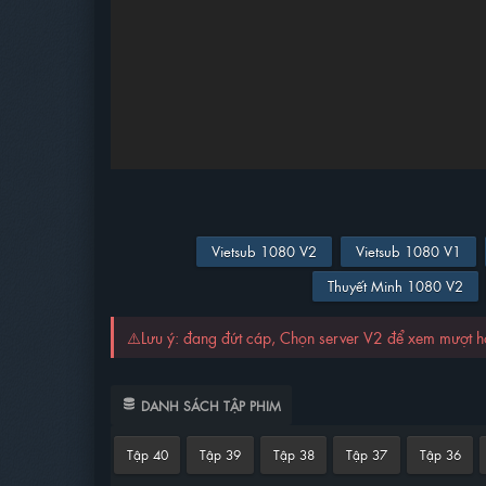
Vietsub 1080 V2
Vietsub 1080 V1
Thuyết Minh 1080 V2
⚠️Lưu ý: đang đứt cáp, Chọn server V2 để xem mượt 
DANH SÁCH TẬP PHIM
Tập 40
Tập 39
Tập 38
Tập 37
Tập 36