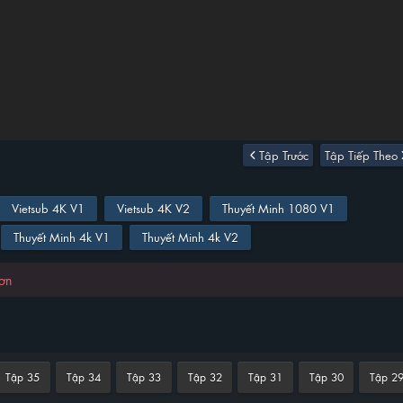
Tập Trước
Tập Tiếp Theo
Vietsub 4K V1
Vietsub 4K V2
Thuyết Minh 1080 V1
Thuyết Minh 4k V1
Thuyết Minh 4k V2
hơn
Tập 35
Tập 34
Tập 33
Tập 32
Tập 31
Tập 30
Tập 2