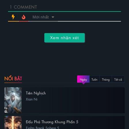
1
COMMENT
Mới nhất
Xem nhận xét
NỔI BẬT
Ngày
Tuần
Tháng
Tất cả
Tiên Nghịch
Xian Ni
Đấu Phá Thương Khung Phần 5
Fights Break Sphere 5