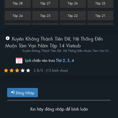
Tập 28
Tập 27
Tập 26
Tập 25
Tập 24
Tập 23
Tập 22
Tập 21
Tập 20
Tập 19
Tập 18
Tập 17
Xuyên Không Thành Tiên Đế, Hệ Thống Đến
Tập 16
Tập 15
Tập 14
Tập 13
Muộn Tám Vạn Năm Tập 14 Vietsub
Xuyên Không Thành Tiên Đế, Hệ Thống Đến Muộn Tám Vạn Năm
Tập 12
Tập 11
Tập 10
Tập 9
| Traveling Through Time To Become An Immortal Emperor, The
System Arrives 80,000 Years Late
Lịch chiếu vào trưa
Thứ 2, 3, 4
Tập 8
Tập 7
Tập 6
Tập 5
2.8/5 - (13 bình chọn)
Tập 4
Tập 3
Tập 2
Tập 1
Đăng Nhập
Xin hãy đăng nhập để bình luận