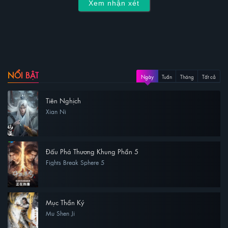
Xem nhận xét
NỔI BẬT
Ngày
Tuần
Tháng
Tất cả
Tiên Nghịch
Xian Ni
Đấu Phá Thương Khung Phần 5
Fights Break Sphere 5
Mục Thần Ký
Mu Shen Ji