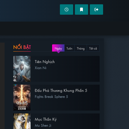
NỔI BẬT
Ngày
Tuần
Tháng
Tất cả
Tiên Nghịch
Xian Ni
Đấu Phá Thương Khung Phần 5
Fights Break Sphere 5
Mục Thần Ký
Mu Shen Ji