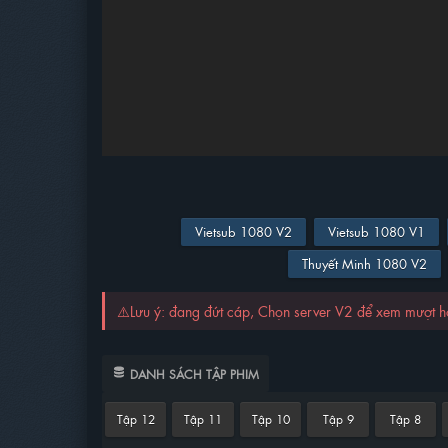
Vietsub 1080 V2
Vietsub 1080 V1
Thuyết Minh 1080 V2
⚠️Lưu ý: đang đứt cáp, Chọn server V2 để xem mượt 
DANH SÁCH TẬP PHIM
Tập 12
Tập 11
Tập 10
Tập 9
Tập 8