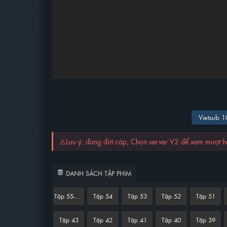
Vietsub 
⚠️Lưu ý: đang đứt cáp, Chọn server V2 để xem mượt 
DANH SÁCH TẬP PHIM
Tập 55-END
Tập 54
Tập 53
Tập 52
Tập 51
Tập 43
Tập 42
Tập 41
Tập 40
Tập 39