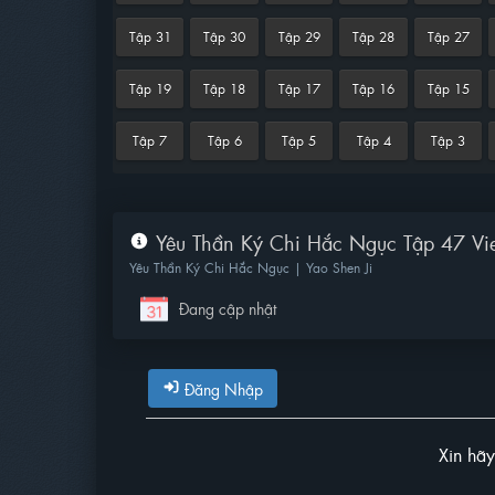
Tập 31
Tập 30
Tập 29
Tập 28
Tập 27
Tập 19
Tập 18
Tập 17
Tập 16
Tập 15
Tập 7
Tập 6
Tập 5
Tập 4
Tập 3
Yêu Thần Ký Chi Hắc Ngục Tập 47 Vie
Yêu Thần Ký Chi Hắc Ngục | Yao Shen Ji
Đang cập nhật
Đăng Nhập
Xin hã