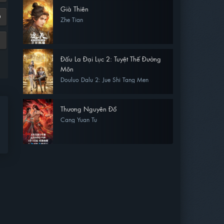
Già Thiên
0
Zhe Tian
Đấu La Đại Lục 2: Tuyệt Thế Đường
Môn
Douluo Dalu 2: Jue Shi Tang Men
Thương Nguyên Đồ
Cang Yuan Tu