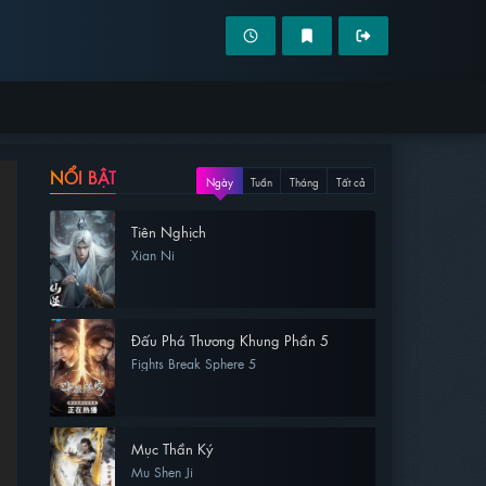
NỔI BẬT
Ngày
Tuần
Tháng
Tất cả
Tiên Nghịch
Xian Ni
Đấu Phá Thương Khung Phần 5
Fights Break Sphere 5
Mục Thần Ký
Mu Shen Ji