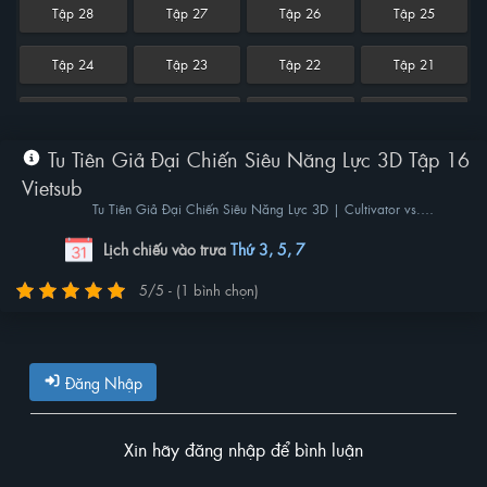
Tập 28
Tập 27
Tập 26
Tập 25
Tập 24
Tập 23
Tập 22
Tập 21
Tập 20
Tập 19
Tập 18
Tập 17
Tu Tiên Giả Đại Chiến Siêu Năng Lực 3D Tập 16
Tập 16
Tập 15
Tập 14
Tập 13
Vietsub
Tu Tiên Giả Đại Chiến Siêu Năng Lực 3D | Cultivator vs.
Tập 12
Tập 11
Tập 10
Tập 9
Superpower 3D
Lịch chiếu vào trưa
Thứ 3, 5, 7
Tập 8
Tập 7
Tập 6
Tập 5
5/5 - (1 bình chọn)
Tập 4
Tập 3
Tập 2
Tập 1
Đăng Nhập
Xin hãy đăng nhập để bình luận