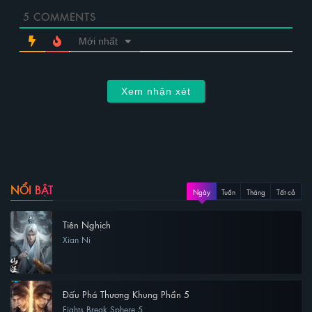
5
COMMENTS
Mới nhất
Xem nhận xét
NỔI BẬT
Ngày
Tuần
Tháng
Tất cả
Tiên Nghịch
Xian Ni
Đấu Phá Thương Khung Phần 5
Fights Break Sphere 5