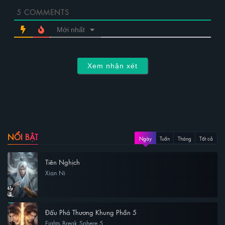
5
COMMENTS
Mới nhất
Xem nhận xét
NỔI BẬT
Ngày
Tuần
Tháng
Tất cả
Tiên Nghịch
Xian Ni
Đấu Phá Thương Khung Phần 5
Fights Break Sphere 5