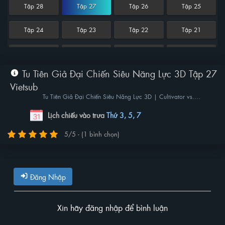
Tập 28
Tập 27
Tập 26
Tập 25
Tập 24
Tập 23
Tập 22
Tập 21
Tập 20
Tập 19
Tập 18
Tập 17
Tu Tiên Giả Đại Chiến Siêu Năng Lực 3D Tập 27
Tập 16
Tập 15
Tập 14
Tập 13
Vietsub
Tu Tiên Giả Đại Chiến Siêu Năng Lực 3D | Cultivator vs.
Tập 12
Tập 11
Tập 10
Tập 9
Superpower 3D
Lịch chiếu vào trưa
Thứ 3, 5, 7
Tập 8
Tập 7
Tập 6
Tập 5
5/5 - (1 bình chọn)
Tập 4
Tập 3
Tập 2
Tập 1
Đăng Nhập
Xin hãy đăng nhập để bình luận