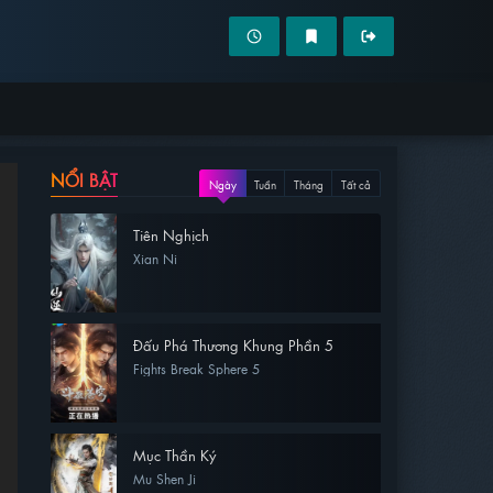
NỔI BẬT
Ngày
Tuần
Tháng
Tất cả
Tiên Nghịch
Xian Ni
Đấu Phá Thương Khung Phần 5
Fights Break Sphere 5
Mục Thần Ký
Mu Shen Ji