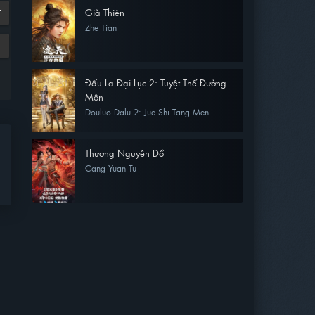
Già Thiên
7
Zhe Tian
Đấu La Đại Lục 2: Tuyệt Thế Đường
Môn
Douluo Dalu 2: Jue Shi Tang Men
Thương Nguyên Đồ
Cang Yuan Tu