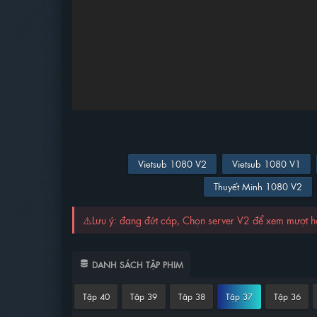
Vietsub 1080 V2
Vietsub 1080 V1
Thuyết Minh 1080 V2
⚠️Lưu ý: đang đứt cáp, Chọn server V2 để xem mượt 
DANH SÁCH TẬP PHIM
Tập 40
Tập 39
Tập 38
Tập 37
Tập 36