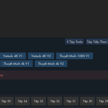
Tập Trước
Tập Tiếp Theo
Vietsub 4K V1
Vietsub 4K V2
Thuyết Minh 1080 V1
Thuyết Minh 4k V1
Thuyết Minh 4k V2
hơn
Tập 35
Tập 34
Tập 33
Tập 32
Tập 31
Tập 30
Tập 2