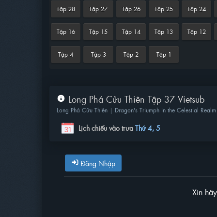
Tập 28
Tập 27
Tập 26
Tập 25
Tập 24
Tập 16
Tập 15
Tập 14
Tập 13
Tập 12
Tập 4
Tập 3
Tập 2
Tập 1
Long Phá Cửu Thiên Tập 37 Vietsub
Long Phá Cửu Thiên | Dragon's Triumph in the Celestial Realm
Lịch chiếu vào trưa
Thứ 4, 5
Đăng Nhập
Xin hã