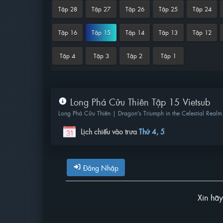
Tập 28
Tập 27
Tập 26
Tập 25
Tập 24
Tập 16
Tập 15
Tập 14
Tập 13
Tập 12
Tập 4
Tập 3
Tập 2
Tập 1
Long Phá Cửu Thiên Tập 15 Vietsub
Long Phá Cửu Thiên | Dragon's Triumph in the Celestial Realm
Lịch chiếu vào trưa
Thứ 4, 5
Đăng Nhập
Xin hã