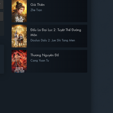
Già Thiên
7
Zhe Tian
Đấu La Đại Lục 2: Tuyệt Thế Đường
Môn
Douluo Dalu 2: Jue Shi Tang Men
Thương Nguyên Đồ
Cang Yuan Tu