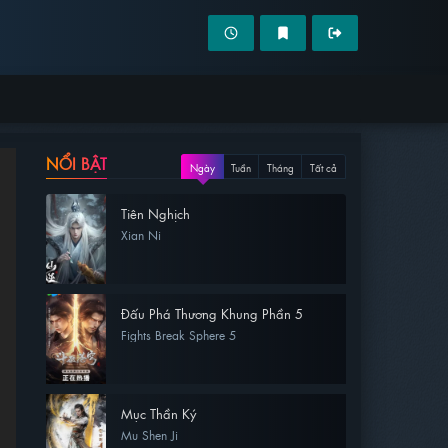
NỔI BẬT
Ngày
Tuần
Tháng
Tất cả
Tiên Nghịch
Xian Ni
Đấu Phá Thương Khung Phần 5
Fights Break Sphere 5
Mục Thần Ký
Mu Shen Ji