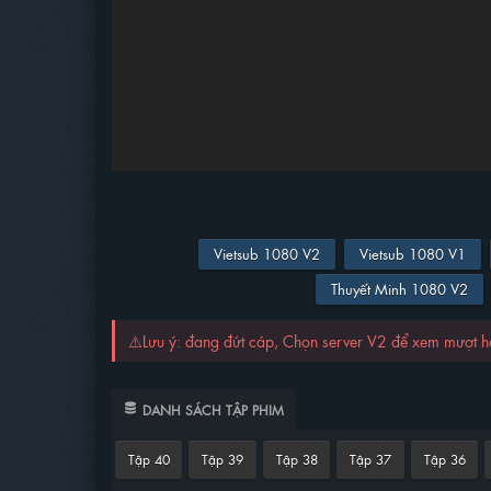
Vietsub 1080 V2
Vietsub 1080 V1
Thuyết Minh 1080 V2
⚠️Lưu ý: đang đứt cáp, Chọn server V2 để xem mượt 
DANH SÁCH TẬP PHIM
Tập 40
Tập 39
Tập 38
Tập 37
Tập 36