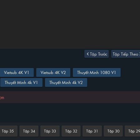
Tập Trước
Tập Tiếp Theo
Vietsub 4K V1
Vietsub 4K V2
Thuyết Minh 1080 V1
Thuyết Minh 4k V1
Thuyết Minh 4k V2
hơn
Tập 35
Tập 34
Tập 33
Tập 32
Tập 31
Tập 30
Tập 2