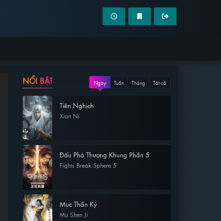
NỔI BẬT
Ngày
Tuần
Tháng
Tất cả
Tiên Nghịch
Xian Ni
Đấu Phá Thương Khung Phần 5
Fights Break Sphere 5
Mục Thần Ký
Mu Shen Ji