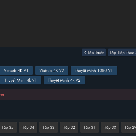
Tập Trước
Tập Tiếp Theo
Vietsub 4K V1
Vietsub 4K V2
Thuyết Minh 1080 V1
Thuyết Minh 4k V1
Thuyết Minh 4k V2
hơn
Tập 35
Tập 34
Tập 33
Tập 32
Tập 31
Tập 30
Tập 2