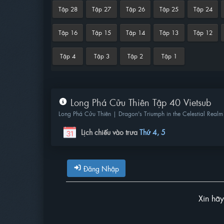
Tập 28
Tập 27
Tập 26
Tập 25
Tập 24
Tập 16
Tập 15
Tập 14
Tập 13
Tập 12
Tập 4
Tập 3
Tập 2
Tập 1
Long Phá Cửu Thiên Tập 40 Vietsub
Long Phá Cửu Thiên | Dragon's Triumph in the Celestial Realm
Lịch chiếu vào trưa
Thứ 4, 5
Đăng Nhập
Xin hã