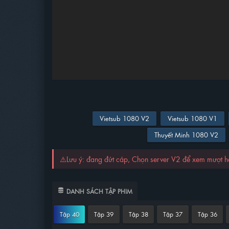
Vietsub 1080 V2
Vietsub 1080 V1
Thuyết Minh 1080 V2
⚠️Lưu ý: đang đứt cáp, Chọn server V2 để xem mượt 
DANH SÁCH TẬP PHIM
Tập 40
Tập 39
Tập 38
Tập 37
Tập 36