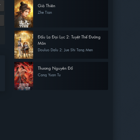
Già Thiên
7
Zhe Tian
Đấu La Đại Lục 2: Tuyệt Thế Đường
Môn
Douluo Dalu 2: Jue Shi Tang Men
Thương Nguyên Đồ
Cang Yuan Tu