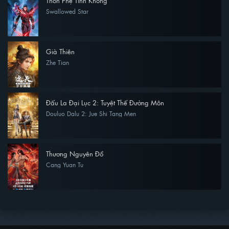
Thôn Phệ Tinh Không
Swallowed Star
Già Thiên
Zhe Tian
Đấu La Đại Lục 2: Tuyệt Thế Đường Môn
Douluo Dalu 2: Jue Shi Tang Men
Thương Nguyên Đồ
Cang Yuan Tu