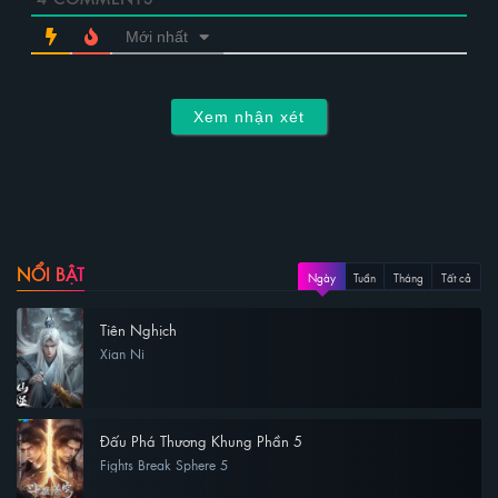
Mới nhất
Xem nhận xét
NỔI BẬT
Ngày
Tuần
Tháng
Tất cả
Tiên Nghịch
Xian Ni
Đấu Phá Thương Khung Phần 5
Fights Break Sphere 5