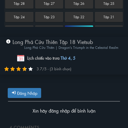
Tập 28
Tập 27
Tập 26
Tập 25
Tập 24
Tập 23
Tập 22
Tập 21
Tập 20
Tập 19
Tập 18
Tập 17
Long Phá Cửu Thiên Tập 18 Vietsub
Tập 16
Tập 15
Tập 14
Tập 13
Long Phá Cửu Thiên | Dragon's Triumph in the Celestial Realm
Tập 12
Tập 11
Tập 10
Tập 9
Lịch chiếu vào trưa
Thứ 4, 5
3.7/5 - (3 bình chọn)
Tập 8
Tập 7
Tập 6
Tập 5
Tập 4
Tập 3
Tập 2
Tập 1
Đăng Nhập
Xin hãy đăng nhập để bình luận
4
COMMENTS