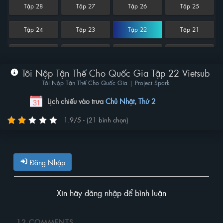
Tập 28
Tập 27
Tập 26
Tập 25
Tập 24
Tập 23
Tập 22
Tập 21
Tập 20
Tập 19
Tập 18
Tập 17
Tôi Nộp Tận Thế Cho Quốc Gia Tập 22 Vietsub
Tập 16
Tập 15
Tập 14
Tập 13
Tôi Nộp Tận Thế Cho Quốc Gia | Project Spark
Tập 12
Tập 11
Tập 10
Tập 9
Lịch chiếu vào trưa
Chủ Nhật, Thứ 2
1.9/5 - (21 bình chọn)
Tập 8
Tập 7
Tập 6
Tập 5
Tập 4
Tập 3
Tập 2
Tập 1
Đăng Nhập
Xin hãy đăng nhập để bình luận
12
COMMENTS