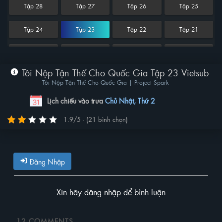
Tập 28
Tập 27
Tập 26
Tập 25
Tập 24
Tập 23
Tập 22
Tập 21
Tập 20
Tập 19
Tập 18
Tập 17
Tôi Nộp Tận Thế Cho Quốc Gia Tập 23 Vietsub
Tập 16
Tập 15
Tập 14
Tập 13
Tôi Nộp Tận Thế Cho Quốc Gia | Project Spark
Tập 12
Tập 11
Tập 10
Tập 9
Lịch chiếu vào trưa
Chủ Nhật, Thứ 2
1.9/5 - (21 bình chọn)
Tập 8
Tập 7
Tập 6
Tập 5
Tập 4
Tập 3
Tập 2
Tập 1
Đăng Nhập
Xin hãy đăng nhập để bình luận
12
COMMENTS