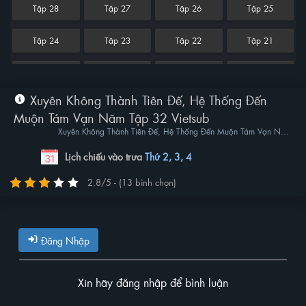
Tập 28
Tập 27
Tập 26
Tập 25
Tập 24
Tập 23
Tập 22
Tập 21
Tập 20
Tập 19
Tập 18
Tập 17
Xuyên Không Thành Tiên Đế, Hệ Thống Đến
Tập 16
Tập 15
Tập 14
Tập 13
Muộn Tám Vạn Năm Tập 32 Vietsub
Xuyên Không Thành Tiên Đế, Hệ Thống Đến Muộn Tám Vạn Năm
Tập 12
Tập 11
Tập 10
Tập 9
| Traveling Through Time To Become An Immortal Emperor, The
System Arrives 80,000 Years Late
Lịch chiếu vào trưa
Thứ 2, 3, 4
Tập 8
Tập 7
Tập 6
Tập 5
2.8/5 - (13 bình chọn)
Tập 4
Tập 3
Tập 2
Tập 1
Đăng Nhập
Xin hãy đăng nhập để bình luận