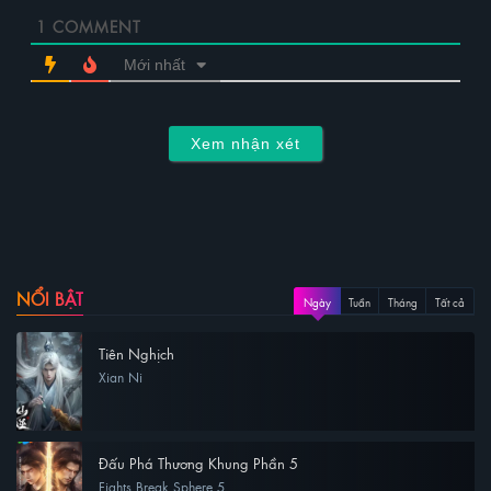
1
COMMENT
Mới nhất
Xem nhận xét
NỔI BẬT
Ngày
Tuần
Tháng
Tất cả
Tiên Nghịch
Xian Ni
Đấu Phá Thương Khung Phần 5
Fights Break Sphere 5