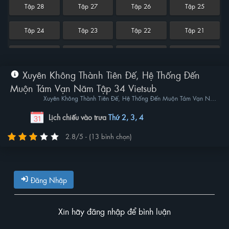
Tập 28
Tập 27
Tập 26
Tập 25
Tập 24
Tập 23
Tập 22
Tập 21
Tập 20
Tập 19
Tập 18
Tập 17
Xuyên Không Thành Tiên Đế, Hệ Thống Đến
Tập 16
Tập 15
Tập 14
Tập 13
Muộn Tám Vạn Năm Tập 34 Vietsub
Xuyên Không Thành Tiên Đế, Hệ Thống Đến Muộn Tám Vạn Năm
Tập 12
Tập 11
Tập 10
Tập 9
| Traveling Through Time To Become An Immortal Emperor, The
System Arrives 80,000 Years Late
Lịch chiếu vào trưa
Thứ 2, 3, 4
Tập 8
Tập 7
Tập 6
Tập 5
2.8/5 - (13 bình chọn)
Tập 4
Tập 3
Tập 2
Tập 1
Đăng Nhập
Xin hãy đăng nhập để bình luận