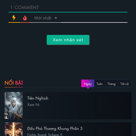
1
COMMENT
Mới nhất
Xem nhận xét
NỔI BẬT
Ngày
Tuần
Tháng
Tất cả
Tiên Nghịch
Xian Ni
Đấu Phá Thương Khung Phần 5
Fights Break Sphere 5