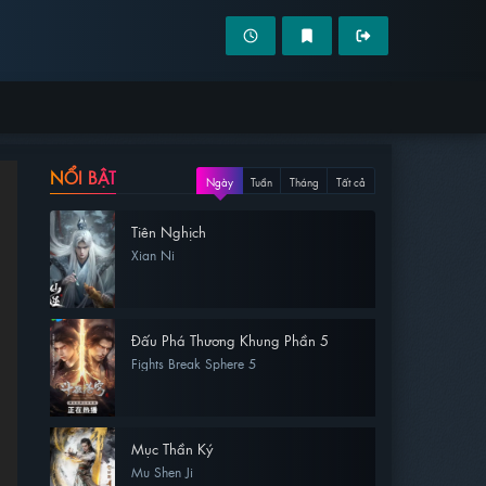
NỔI BẬT
Ngày
Tuần
Tháng
Tất cả
Tiên Nghịch
Xian Ni
Đấu Phá Thương Khung Phần 5
Fights Break Sphere 5
Mục Thần Ký
Mu Shen Ji