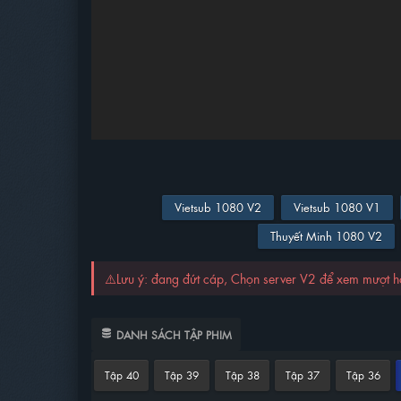
Vietsub 1080 V2
Vietsub 1080 V1
Thuyết Minh 1080 V2
⚠️Lưu ý: đang đứt cáp, Chọn server V2 để xem mượt 
DANH SÁCH TẬP PHIM
Tập 40
Tập 39
Tập 38
Tập 37
Tập 36