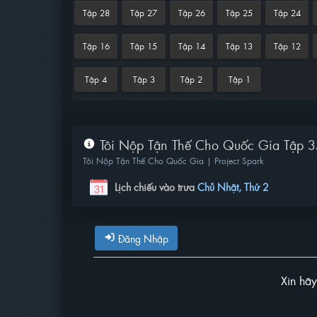
Tập 28
Tập 27
Tập 26
Tập 25
Tập 24
Tập 16
Tập 15
Tập 14
Tập 13
Tập 12
Tập 4
Tập 3
Tập 2
Tập 1
Tôi Nộp Tận Thế Cho Quốc Gia Tập 35
Tôi Nộp Tận Thế Cho Quốc Gia | Project Spark
Lịch chiếu vào trưa
Chủ Nhật, Thứ 2
Đăng Nhập
Xin hã