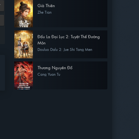
Già Thiên
7
Zhe Tian
Đấu La Đại Lục 2: Tuyệt Thế Đường
Môn
Douluo Dalu 2: Jue Shi Tang Men
Thương Nguyên Đồ
Cang Yuan Tu