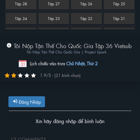
Tập 28
Tập 27
Tập 26
Tập 25
Tập 24
Tập 23
Tập 22
Tập 21
Tập 20
Tập 19
Tập 18
Tập 17
Tôi Nộp Tận Thế Cho Quốc Gia Tập 36 Vietsub
Tập 16
Tập 15
Tập 14
Tập 13
Tôi Nộp Tận Thế Cho Quốc Gia | Project Spark
Tập 12
Tập 11
Tập 10
Tập 9
Lịch chiếu vào trưa
Chủ Nhật, Thứ 2
1.9/5 - (21 bình chọn)
Tập 8
Tập 7
Tập 6
Tập 5
Tập 4
Tập 3
Tập 2
Tập 1
Đăng Nhập
Xin hãy đăng nhập để bình luận
12
COMMENTS